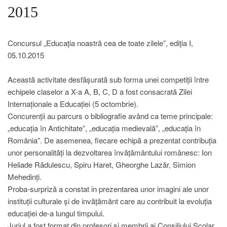
2015
Concursul „Educația noastră cea de toate zilele”, ediția I,
05.10.2015
Această activitate desfășurată sub forma unei competiții între
echipele claselor a X-a A, B, C, D a fost consacrată Zilei
Internaționale a Educației (5 octombrie).
Concurenții au parcurs o bibliografie având ca teme principale:
„educația în Antichitate”, „educația medievală”, „educația în
România”. De asemenea, fiecare echipă a prezentat contribuția
unor personalități la dezvoltarea învățământului românesc: Ion
Heliade Rădulescu, Spiru Haret, Gheorghe Lazăr, Simion
Mehedinți.
Proba-surpriză a constat in prezentarea unor imagini ale unor
instituții culturale și de invățământ care au contribuit la evoluția
educației de-a lungul timpului.
Juriul a fost format din profesori și membrii ai Consiliului Școlar