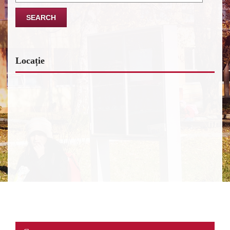
for:
Locație
www.map-embed.com