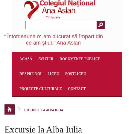
" Întotdeauna m-am bucurat să împart din
ce am ştiut." Ana Aslan
ACASĂ
AVIZIER
DOCUMENTE PUBLICE
DESPRE NOI
LICEU
POSTLICEU
PROIECTE CULTURALE
CONTACT
EXCURSIE LA ALBA IULIA
Excursie la Alba Iulia