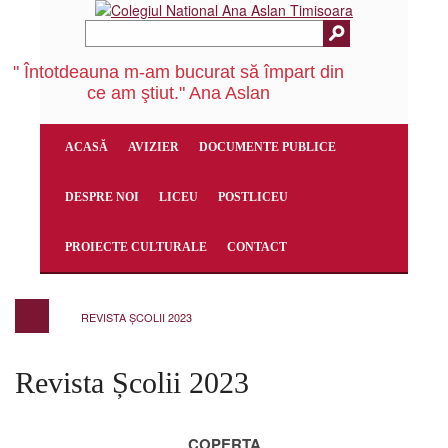
" Întotdeauna m-am bucurat să împart din
ce am ştiut." Ana Aslan
ACASĂ
AVIZIER
DOCUMENTE PUBLICE
DESPRE NOI
LICEU
POSTLICEU
PROIECTE CULTURALE
CONTACT
REVISTA ȘCOLII 2023
Revista Școlii 2023
COPERTA