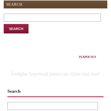
SEARCH
Search
for:
INAPOI SUS
Învăţăm împreună pentru un viitor mai bun!
Search
Search
for: