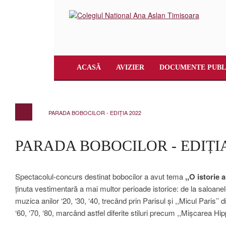
ACASĂ
AVIZIER
DOCUMENTE PUBL
PARADA BOBOCILOR - EDIȚIA 2022
PARADA BOBOCILOR - EDIȚIA
Spectacolul-concurs destinat bobocilor a avut tema
,,O istorie 
ținuta vestimentară a mai multor perioade istorice: de la saloanel
muzica anilor ‘20, ‘30, ‘40, trecând prin Parisul și ,,Micul Paris’’ 
‘60, ‘70, ‘80, marcând astfel diferite stiluri precum ,,Mișcarea Hippie’