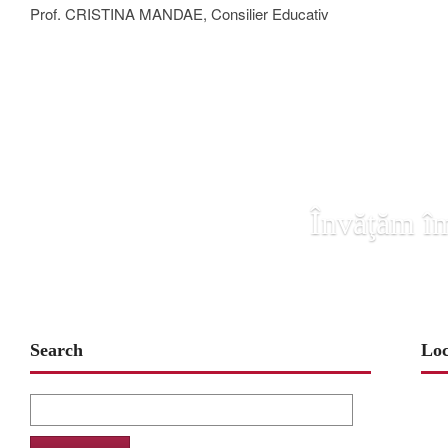
Prof. CRISTINA MANDAE, Consilier Educativ
Învăţăm îm
Search
Loc
Search
for: