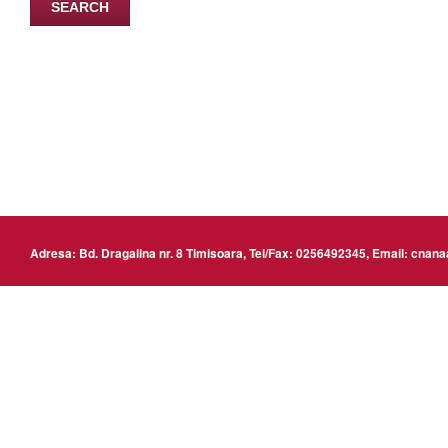
www
Adresa: Bd. Dragalina nr. 8 Timisoara, Tel/Fax: 0256492345, Email: cn