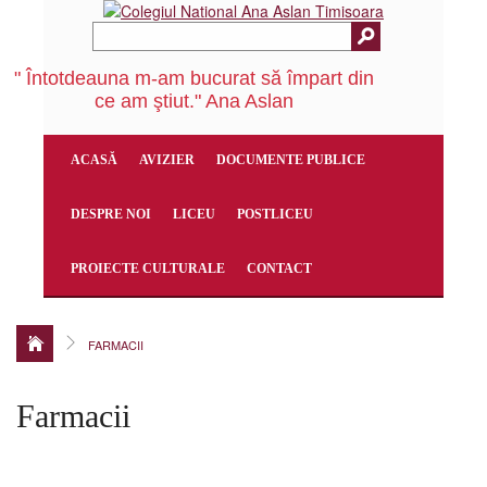
" Întotdeauna m-am bucurat să împart din
ce am ştiut." Ana Aslan
ACASĂ
AVIZIER
DOCUMENTE PUBLICE
DESPRE NOI
LICEU
POSTLICEU
PROIECTE CULTURALE
CONTACT
FARMACII
Farmacii