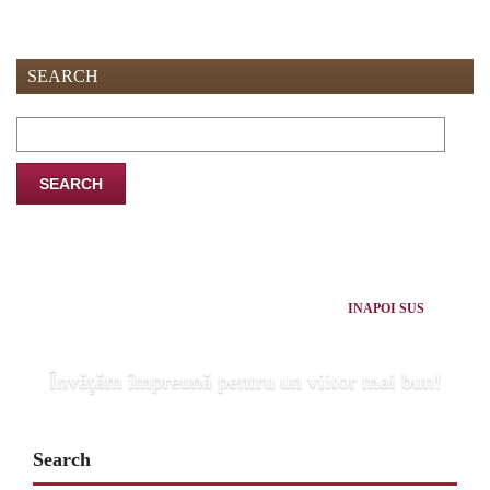
SEARCH
Search
for:
INAPOI SUS
Învăţăm împreună pentru un viitor mai bun!
Search