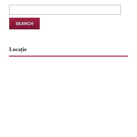
Search
for:
Locație
www.map-embed.com