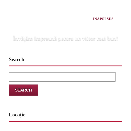
INAPOI SUS
Învăţăm împreună pentru un viitor mai bun!
Search
Search
for:
Locație