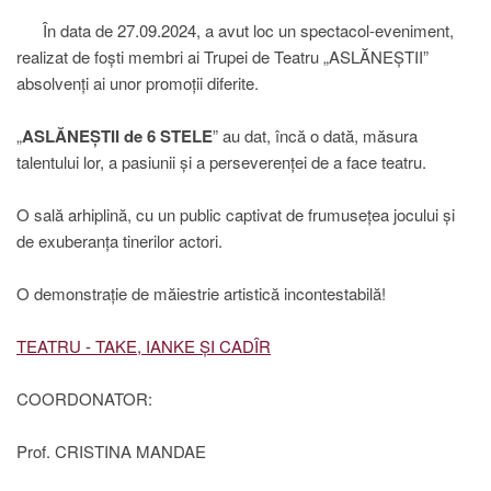
În data de 27.09.2024, a avut loc un spectacol-eveniment,
realizat de foști membri ai Trupei de Teatru „ASLĂNEȘTII”
absolvenți ai unor promoții diferite.
„
ASLĂNEȘTII de 6 STELE
” au dat, încă o dată, măsura
talentului lor, a pasiunii și a perseverenței de a face teatru.
O sală arhiplină, cu un public captivat de frumusețea jocului și
de exuberanța tinerilor actori.
O demonstrație de măiestrie artistică incontestabilă!
TEATRU - TAKE, IANKE ȘI CADÎR
COORDONATOR:
Prof. CRISTINA MANDAE