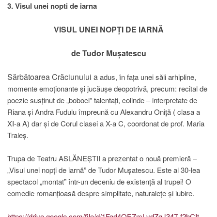
3. Visul unei nopti de iarna
VISUL UNEI NOPȚI DE IARNĂ
de Tudor Mușatescu
Sărbătoarea Crăciunului a
adus, în fața unei săli arhipline,
momente emoționante și jucăușe deopotrivă, precum: recital de
poezie susținut de „boboci” talentați, colinde – interpretate de
Riana și Andra Fudulu împreună cu Alexandru Oniță ( clasa a
XI-a A) dar și de Corul clasei a X-a C, coordonat de prof. Maria
Traleș.
Trupa de Teatru ASLĂNEȘTII a prezentat o nouă premieră –
„Visul unei nopți de iarnă” de Tudor Mușatescu. Este al 30-lea
spectacol „montat” într-un deceniu de existență al trupei! O
comedie romanțioasă despre simplitate, naturalețe și iubire.
https://drive.google.com/file/d/1Fad4OEZmLvdZqJ347-f2hCIt-