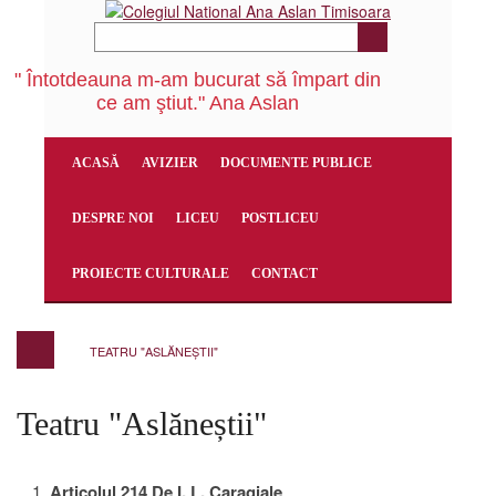
" Întotdeauna m-am bucurat să împart din
ce am ştiut." Ana Aslan
ACASĂ
AVIZIER
DOCUMENTE PUBLICE
DESPRE NOI
LICEU
POSTLICEU
PROIECTE CULTURALE
CONTACT
TEATRU "ASLĂNEȘTII"
Teatru "Aslăneștii"
Articolul 214
De I. L. Caragiale