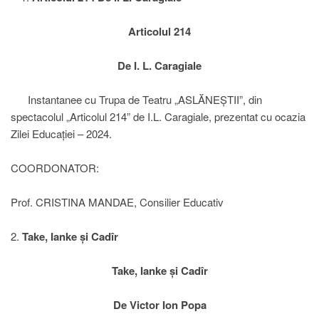
Articolul 214
De I. L. Caragiale
Instantanee cu Trupa de Teatru „ASLĂNEȘTII”, din
spectacolul „Articolul 214” de I.L. Caragiale, prezentat cu ocazia
Zilei Educației – 2024.
COORDONATOR:
Prof. CRISTINA MANDAE, Consilier Educativ
2.
Take, Ianke și Cadîr
Take, Ianke și Cadîr
De Victor Ion Popa