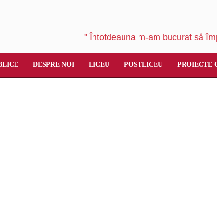
" Întotdeauna m-am bucurat să împ
BLICE
DESPRE NOI
LICEU
POSTLICEU
PROIECTE 