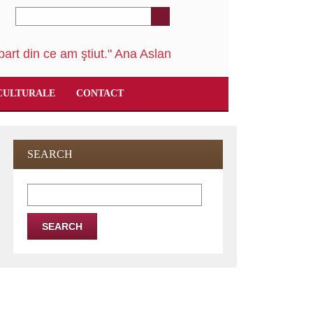
art din ce am ştiut." Ana Aslan
CULTURALE
CONTACT
SEARCH
Search
for: