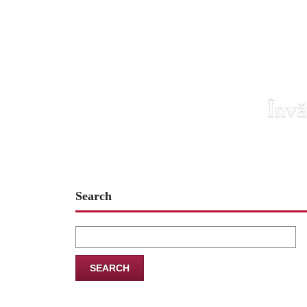
Învă
Search
Search
for: