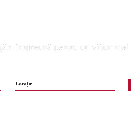
ţăm împreună pentru un viitor mai
Locație