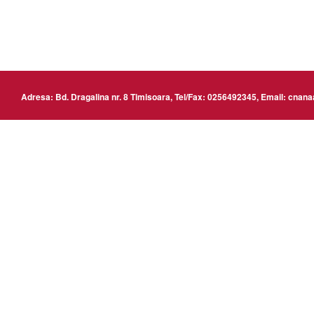
www
Adresa: Bd. Dragalina nr. 8 Timisoara, Tel/Fax: 0256492345, Email: cn