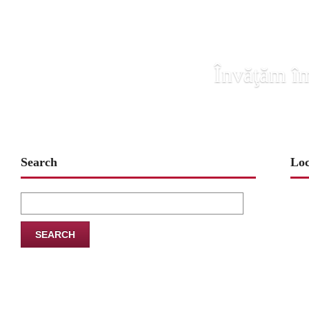
Învăţăm îm
Search
Loc
Search
for: