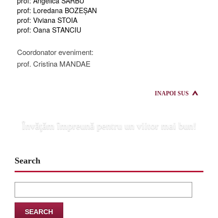
prof: Angelica SÂRBU
prof: Loredana BOZEȘAN
prof: Viviana STOIA
prof: Oana STANCIU
Coordonator eveniment:
prof. Cristina MANDAE
INAPOI SUS
Învăţăm împreună pentru un viitor mai bun!
Search
Search
for: