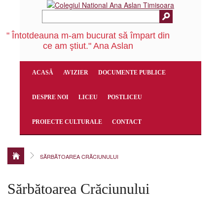
" Întotdeauna m-am bucurat să împart din
ce am ştiut." Ana Aslan
ACASĂ
AVIZIER
DOCUMENTE PUBLICE
DESPRE NOI
LICEU
POSTLICEU
PROIECTE CULTURALE
CONTACT
SĂRBĂTOAREA CRĂCIUNULUI
Sărbătoarea Crăciunului