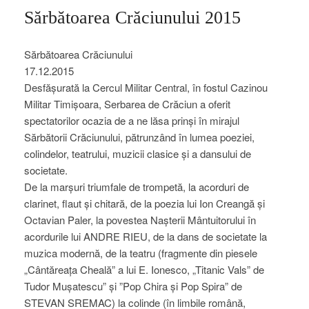
Sărbătoarea Crăciunului 2015
Sărbătoarea Crăciunului
17.12.2015
Desfășurată la Cercul Militar Central, în fostul Cazinou
Militar Timișoara, Serbarea de Crăciun a oferit
spectatorilor ocazia de a ne lăsa prinși în mirajul
Sărbătorii Crăciunului, pătrunzând în lumea poeziei,
colindelor, teatrului, muzicii clasice și a dansului de
societate.
De la marșuri triumfale de trompetă, la acorduri de
clarinet, flaut și chitară, de la poezia lui Ion Creangă și
Octavian Paler, la povestea Nașterii Mântuitorului în
acordurile lui ANDRE RIEU, de la dans de societate la
muzica modernă, de la teatru (fragmente din piesele
„Cântăreața Cheală” a lui E. Ionesco, „Titanic Vals” de
Tudor Mușatescu” și ”Pop Chira și Pop Spira” de
STEVAN SREMAC) la colinde (în limbile română,