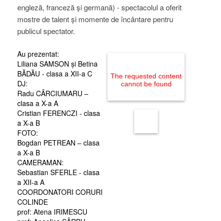
engleză, franceză și germană) - spectacolul a oferit
mostre de talent și momente de încântare pentru
publicul spectator.
Au prezentat:
Liliana SAMSON și Betina
BĂDĂU - clasa a XII-a C
The requested content
DJ:
cannot be found
Radu CÂRCIUMARU –
clasa a X-a A
Cristian FERENCZI - clasa
a X-a B
FOTO:
Bogdan PETREAN – clasa
a X-a B
CAMERAMAN:
Sebastian SFERLE - clasa
a XII-a A
COORDONATORI CORURI
COLINDE
prof: Atena IRIMESCU