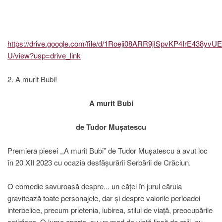
https://drive.google.com/file/d/1Roeji08ARR9jISpvKP4IrE438yvUE
U/view?usp=drive_link
2. A murit Bubi!
A murit Bubi
de Tudor Mușatescu
Premiera piesei ,,A murit Bubi” de Tudor Mușatescu a avut loc
în 20 XII 2023 cu ocazia desfășurării Serbării de Crăciun.
O comedie savuroasă despre... un cățel în jurul căruia
gravitează toate personajele, dar și despre valorile perioadei
interbelice, precum prietenia, iubirea, stilul de viață, preocupările
cotidiene. O lume aparte, cu un mod de viață lipsit de griji, cu