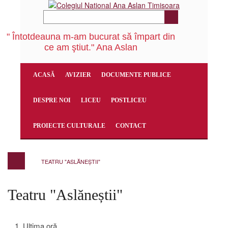
" Întotdeauna m-am bucurat să împart din
ce am ştiut." Ana Aslan
ACASĂ
AVIZIER
DOCUMENTE PUBLICE
DESPRE NOI
LICEU
POSTLICEU
PROIECTE CULTURALE
CONTACT
TEATRU "ASLĂNEȘTII"
Teatru "Aslăneștii"
Ultima oră