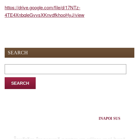
https://drive.google.com/file/d/17NTz-
4TE4XnbqleGvvsXKnvdfkhooHyJ/view
SEARCH
Search
for:
INAPOI SUS