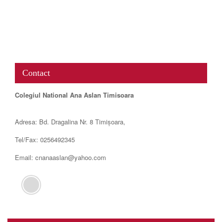
www.map-embed.com
Contact
Colegiul National Ana Aslan Timisoara
Adresa: Bd. Dragalina Nr. 8 Timișoara,
Tel/Fax: 0256492345
Email: cnanaaslan@yahoo.com