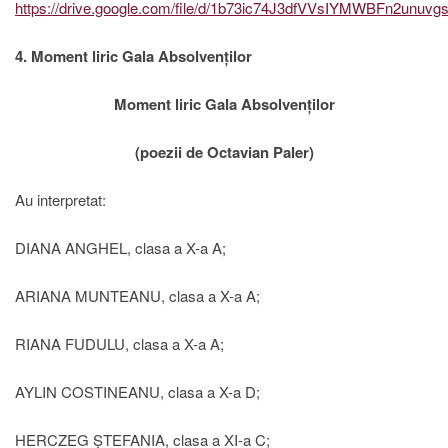
https://drive.google.com/file/d/1b73ic74J3dfVVsIYMWBFn2unuvg
4. Moment liric Gala Absolvenților
Moment liric Gala Absolvenților
(poezii de Octavian Paler)
Au interpretat:
DIANA ANGHEL, clasa a X-a A;
ARIANA MUNTEANU, clasa a X-a A;
RIANA FUDULU, clasa a X-a A;
AYLIN COSTINEANU, clasa a X-a D;
HERCZEG ȘTEFANIA, clasa a XI-a C;