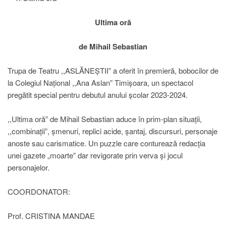
Ultima oră
de Mihail Sebastian
Trupa de Teatru ,,ASLĂNEȘTII” a oferit în premieră, bobocilor de
la Colegiul Național ,,Ana Aslan” Timișoara, un spectacol
pregătit special pentru debutul anului școlar 2023-2024.
,,Ultima oră” de Mihail Sebastian aduce în prim-plan situații,
,,combinații”, șmenuri, replici acide, șantaj, discursuri, personaje
anoste sau carismatice. Un puzzle care conturează redacția
unei gazete „moarte” dar revigorate prin verva și jocul
personajelor.
COORDONATOR:
Prof. CRISTINA MANDAE