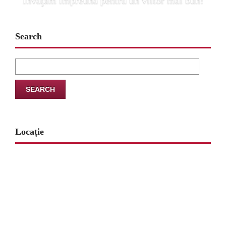
Învăţăm împreună pentru un viitor mai bun!
Search
Search
for:
Locație