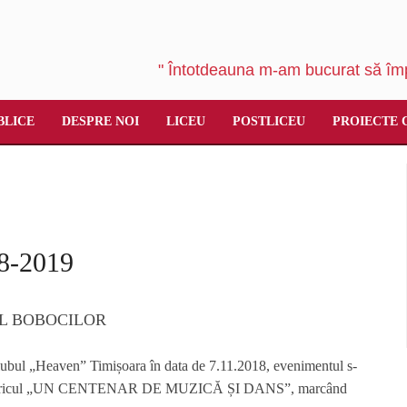
" Întotdeauna m-am bucurat să împ
BLICE
DESPRE NOI
LICEU
POSTLICEU
PROIECTE 
-2019
UL BOBOCILOR
lubul „Heaven” Timișoara în data de 7.11.2018, evenimentul s-
enericul „UN CENTENAR DE MUZICĂ ȘI DANS”, marcând