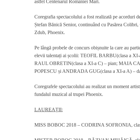
astfel Centenarul României Mari.
Coregrafia spectacolului a fost realizată pe acorduri
Ștefan Bănică Senior, continuând cu Pasărea Colibri,
Zdub, Phoenix.
Pe lângă probele de concurs obișnuite la care au partic
elevii talentați ai școlii: TEOFIL BARBU(clasa a X
RAUL OBRETIN(clasa a XI-a C) – pian; MAIA CAPO
POPESCU și ANDRADA GUG(clasa a XI-a A) – da
Coregrafele spectacolului au realizat un moment artist
fundalul muzical al trupei Phoenix.
LAUREAȚII:
MISS BOBOC 2018 – CODRINA SOFRONIA, clasa