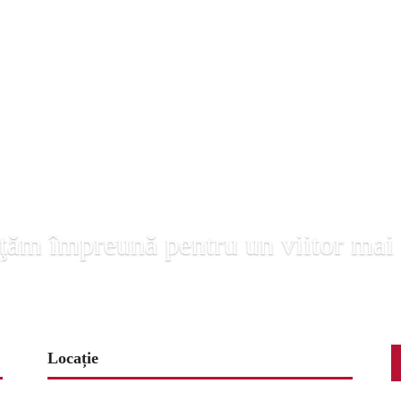
ţăm împreună pentru un viitor mai
Locație