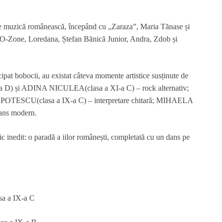
 de muzică românească, începând cu „Zaraza”, Maria Tănase și
 O-Zone, Loredana, Ștefan Bănică Junior, Andra, Zdob și
ipat bobocii, au existat câteva momente artistice susținute de
I-a D) și ADINA NICULEA(clasa a XI-a C) – rock alternativ;
TESCU(clasa a IX-a C) – interpretare chitară; MIHAELA
ns modern.
ic inedit: o paradă a iilor românești, completată cu un dans pe
 a IX-a C