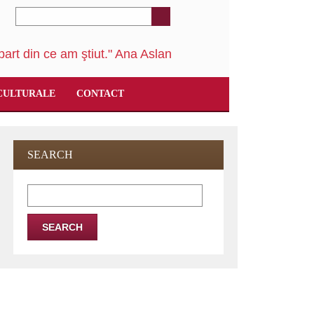
art din ce am ştiut." Ana Aslan
CULTURALE
CONTACT
SEARCH
Search
for: