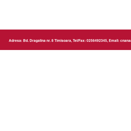
www
Adresa: Bd. Dragalina nr. 8 Timisoara, Tel/Fax: 0256492345, Email: cn