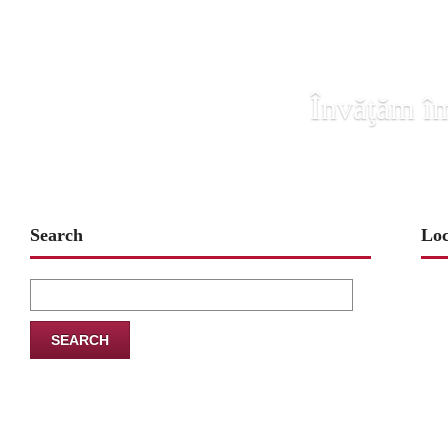
Învăţăm îm
Search
Loc
Search
for: