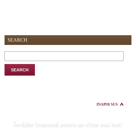
SEARCH
Search
for:
INAPOI SUS
Învăţăm împreună pentru un viitor mai bun!