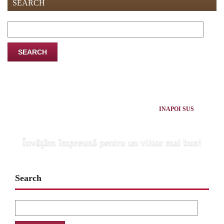
SEARCH
Search
for:
INAPOI SUS
Învăţăm împreună pentru un viitor mai bun!
Search
Search
for: