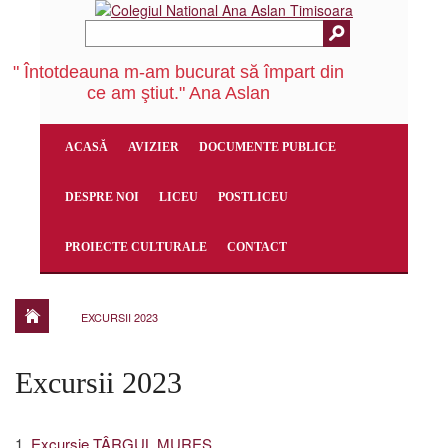
" Întotdeauna m-am bucurat să împart din
ce am ştiut." Ana Aslan
ACASĂ
AVIZIER
DOCUMENTE PUBLICE
DESPRE NOI
LICEU
POSTLICEU
PROIECTE CULTURALE
CONTACT
EXCURSII 2023
Excursii 2023
1.
Excursie TÂRGUL MUREȘ