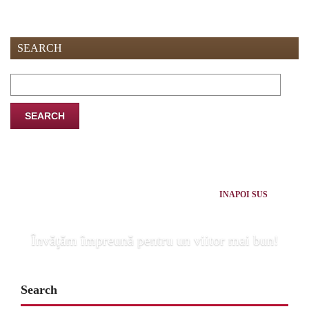
SEARCH
Search
for:
INAPOI SUS
Învăţăm împreună pentru un viitor mai bun!
Search