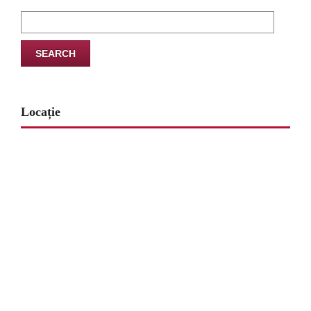
Search
for:
Locație
www.map-embed.com