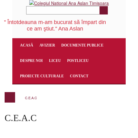
" Întotdeauna m-am bucurat să împart din
ce am ştiut." Ana Aslan
ACASĂ
AVIZIER
DOCUMENTE PUBLICE
DESPRE NOI
LICEU
POSTLICEU
PROIECTE CULTURALE
CONTACT
C.E.A.C
C.E.A.C