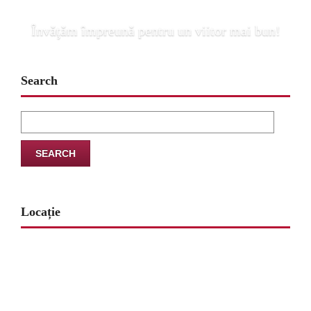
Învăţăm împreună pentru un viitor mai bun!
Search
Search
for:
Locație