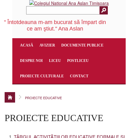
" Întotdeauna m-am bucurat să împart din
ce am ştiut." Ana Aslan
ACASĂ
AVIZIER
DOCUMENTE PUBLICE
DESPRE NOI
LICEU
POSTLICEU
PROIECTE CULTURALE
CONTACT
PROIECTE EDUCATIVE
PROIECTE EDUCATIVE
TÂRGUL ACTIVITĂŢIILOR EDUCATIVE FORMALE ŞI