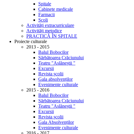
Spitale
Cabinete medicale
Farmacii
Scoli
Activități extracurriculare
Activități metodice
PRACTICĂ ÎN SPITALE
Proiecte culturale
2013 - 2015
Balul Bobocilor
Sărbătoarea Crăciunului
Teatru "Aslăneștii "
Excursii
Revista școlii
Gala absolvenților
Evenimente culturale
2015 - 2016
Balul Bobocilor
Sărbătoarea Crăciunului
Teatru "Aslăneștii "
Excursii
Revista școlii
Gala Absolvenților
Evenimente culturale
2016 - 2017