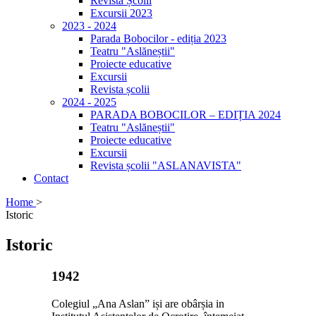
Revista Școlii
Excursii 2023
2023 - 2024
Parada Bobocilor - ediția 2023
Teatru "Aslăneștii"
Proiecte educative
Excursii
Revista școlii
2024 - 2025
PARADA BOBOCILOR – EDIȚIA 2024
Teatru "Aslăneștii"
Proiecte educative
Excursii
Revista școlii "ASLANAVISTA"
Contact
Home
>
Istoric
Istoric
1942
Colegiul „Ana Aslan” iși are obârșia in