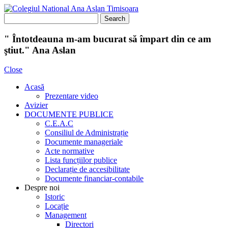
" Întotdeauna m-am bucurat să împart din ce am
ştiut." Ana Aslan
Close
Acasă
Prezentare video
Avizier
DOCUMENTE PUBLICE
C.E.A.C
Consiliul de Administrație
Documente manageriale
Acte normative
Lista funcțiilor publice
Declarație de accesibilitate
Documente financiar-contabile
Despre noi
Istoric
Locație
Management
Directori