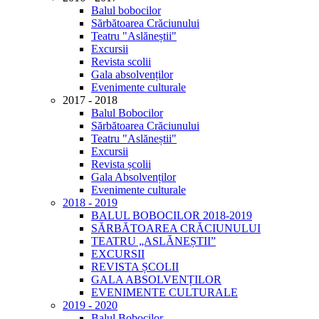
Balul bobocilor
Sărbătoarea Crăciunului
Teatru "Aslăneștii"
Excursii
Revista scolii
Gala absolvenților
Evenimente culturale
2017 - 2018
Balul Bobocilor
Sărbătoarea Crăciunului
Teatru "Aslăneștii"
Excursii
Revista școlii
Gala Absolvenților
Evenimente culturale
2018 - 2019
BALUL BOBOCILOR 2018-2019
SĂRBĂTOAREA CRĂCIUNULUI
TEATRU „ASLĂNEȘTII”
EXCURSII
REVISTA ȘCOLII
GALA ABSOLVENȚILOR
EVENIMENTE CULTURALE
2019 - 2020
Balul Bobocilor