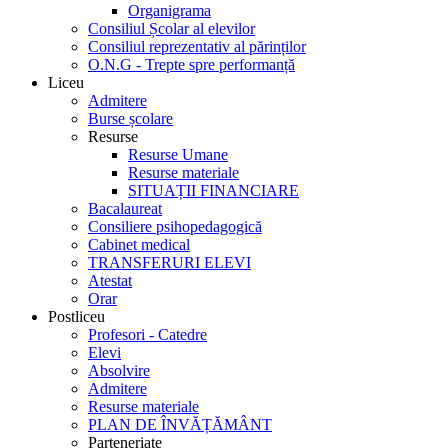
Organigrama
Consiliul Școlar al elevilor
Consiliul reprezentativ al părinților
O.N.G - Trepte spre performanță
Liceu
Admitere
Burse școlare
Resurse
Resurse Umane
Resurse materiale
SITUAȚII FINANCIARE
Bacalaureat
Consiliere psihopedagogică
Cabinet medical
TRANSFERURI ELEVI
Atestat
Orar
Postliceu
Profesori - Catedre
Elevi
Absolvire
Admitere
Resurse materiale
PLAN DE ÎNVĂȚĂMÂNT
Parteneriate