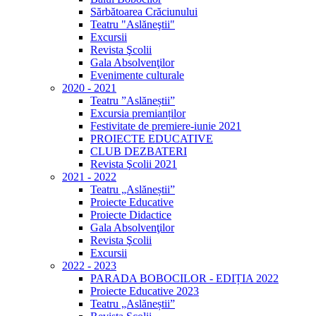
Sărbătoarea Crăciunului
Teatru "Aslăneştii"
Excursii
Revista Şcolii
Gala Absolvenţilor
Evenimente culturale
2020 - 2021
Teatru ”Aslăneștii”
Excursia premianților
Festivitate de premiere-iunie 2021
PROIECTE EDUCATIVE
CLUB DEZBATERI
Revista Şcolii 2021
2021 - 2022
Teatru „Aslăneștii”
Proiecte Educative
Proiecte Didactice
Gala Absolvenţilor
Revista Şcolii
Excursii
2022 - 2023
PARADA BOBOCILOR - EDIȚIA 2022
Proiecte Educative 2023
Teatru „Aslăneștii”