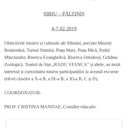
SIBIU – PĂLTINIȘ
4-7.02.2019
Obiectivele istorice și culturale ale Sibiului, precum Muzeul
Brukenthal, Turnul Sfatului, Piața Mare, Piața Mică, Podul
Minciunilor, Biserica Evanghelică, Biserica Ortodoxă, Grădina
Zoologică, Teatrul de Stat „RADU STANCA” și altele, au trezit
interesul și curiozitatea tuturor participanților la această excursie
(elevii claselor a X-a B, a IX-a B, a XI-a B, C și D).
COORDONATOR:
PROF. CRISTINA MANDAE, Consilier educativ.