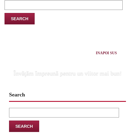
Search
for:
INAPOI SUS
Învăţăm împreună pentru un viitor mai bun!
Search
Search
for: