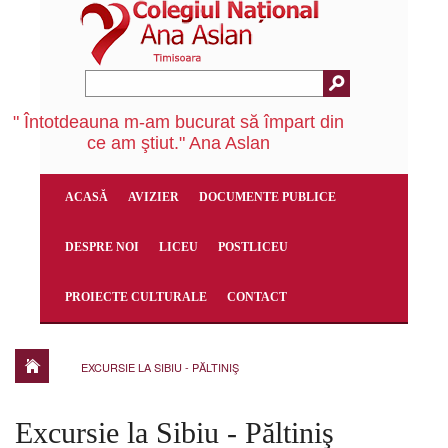
" Întotdeauna m-am bucurat să împart din
ce am ştiut." Ana Aslan
ACASĂ
AVIZIER
DOCUMENTE PUBLICE
DESPRE NOI
LICEU
POSTLICEU
PROIECTE CULTURALE
CONTACT
EXCURSIE LA SIBIU - PĂLTINIŞ
Excursie la Sibiu - Păltiniş