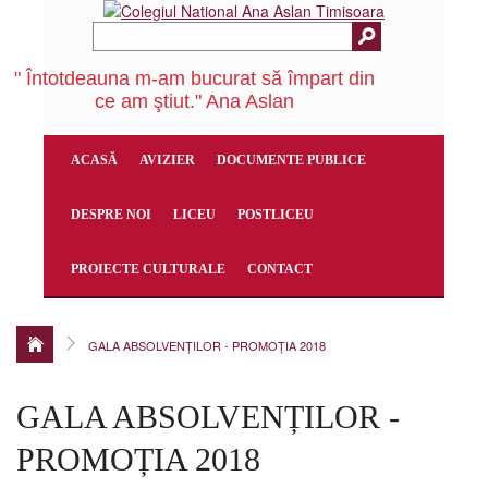
" Întotdeauna m-am bucurat să împart din
ce am ştiut." Ana Aslan
ACASĂ
AVIZIER
DOCUMENTE PUBLICE
DESPRE NOI
LICEU
POSTLICEU
PROIECTE CULTURALE
CONTACT
GALA ABSOLVENȚILOR - PROMOȚIA 2018
GALA ABSOLVENȚILOR -
PROMOȚIA 2018