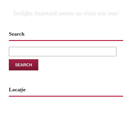
Învăţăm împreună pentru un viitor mai bun!
Search
Search
for:
Locație