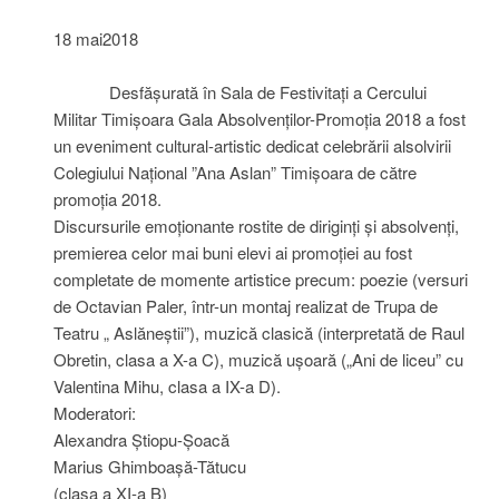
18 mai2018
Desfășurată în Sala de Festivitați a Cercului
Militar Timișoara Gala Absolvenților-Promoția 2018 a fost
un eveniment cultural-artistic dedicat celebrării alsolvirii
Colegiului Național ”Ana Aslan” Timișoara de către
promoția 2018.
Discursurile emoționante rostite de diriginți și absolvenți,
premierea celor mai buni elevi ai promoției au fost
completate de momente artistice precum: poezie (versuri
de Octavian Paler, într-un montaj realizat de Trupa de
Teatru „ Aslăneștii”), muzică clasică (interpretată de Raul
Obretin, clasa a X-a C), muzică ușoară („Ani de liceu” cu
Valentina Mihu, clasa a IX-a D).
Moderatori:
Alexandra Știopu-Șoacă
Marius Ghimboașă-Tătucu
(clasa a XI-a B)