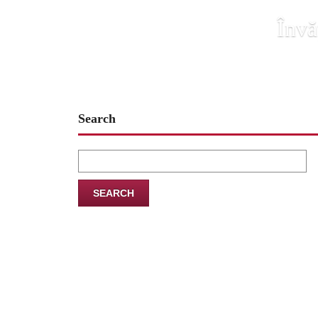
Învă
Search
Search
for: