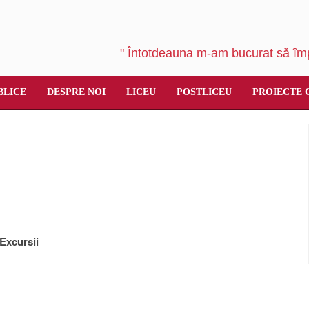
" Întotdeauna m-am bucurat să împ
BLICE
DESPRE NOI
LICEU
POSTLICEU
PROIECTE 
Excursii