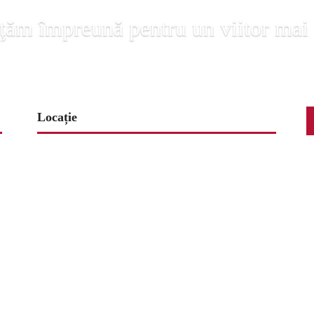
ţăm împreună pentru un viitor mai
Locație
www.map-embed.com