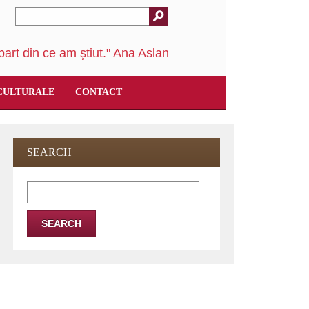
art din ce am ştiut." Ana Aslan
CULTURALE
CONTACT
SEARCH
Search
for: