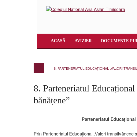
ACASĂ
AVIZIER
DOCUMENTE PU
8. PARTENERIATUL EDUCAȚIONAL „VALORI TRANSI
8. Parteneriatul Educațional
bănățene”
Parteneriatul Educațional 
Prin Parteneriatul Educațional „Valori transilvănene 