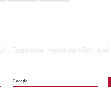
ţăm împreună pentru un viitor mai
Locație