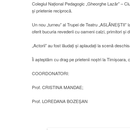
Colegiul Național Pedagogic „Gheorghe Lazăr” – Cluj
și prietenie reciprocă.
Un nou „turneu” al Trupei de Teatru „ASLĂNEȘTII” l
oferit bucuria revederii cu oameni calzi, primitori și 
„Actorii” au fost lăudați și aplaudați la scenă deschis
Îi așteptăm cu drag pe prietenii noștri la Timișoara, 
COORDONATORI:
Prof. CRISTINA MANDAE;
Prof. LOREDANA BOZEȘAN