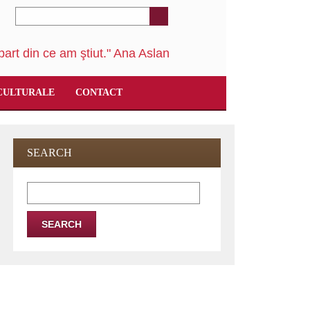
art din ce am ştiut." Ana Aslan
CULTURALE
CONTACT
SEARCH
Search
for: