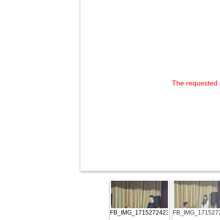
The requested 
FB_IMG_1715272423225
FB_IMG_171527