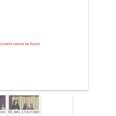
content cannot be found
2410912
FB_IMG_1715272408453