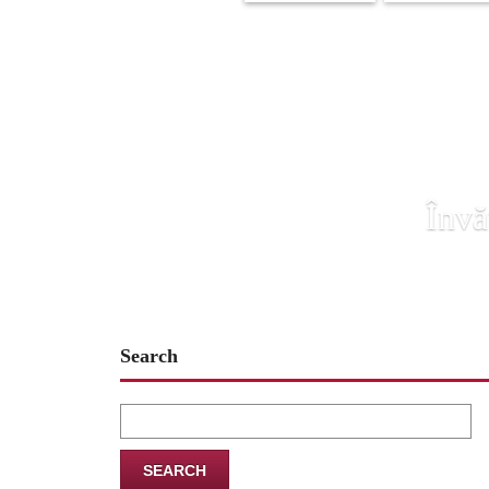
Învă
Search
Search
for: