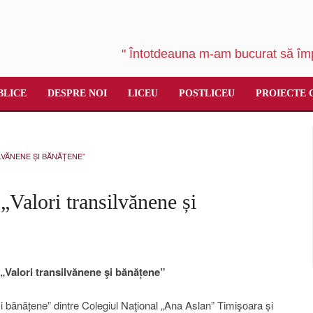
" Întotdeauna m-am bucurat să împ
BLICE
DESPRE NOI
LICEU
POSTLICEU
PROIECTE 
LVĂNENE ȘI BĂNĂȚENE”
 „Valori transilvănene și
„Valori transilvănene şi bănățene”
și bănățene” dintre Colegiul Naţional „Ana Aslan” Timişoara și