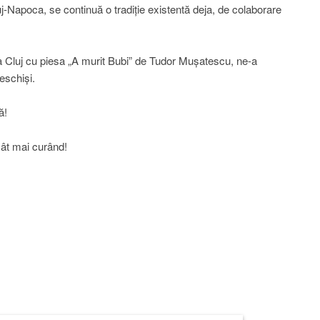
-Napoca, se continuă o tradiție existentă deja, de colaborare
a Cluj cu piesa „A murit Bubi” de Tudor Mușatescu, ne-a
deschiși.
ă!
cât mai curând!