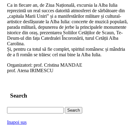
Ca in fiecare an, de Ziua Națională, excursia la Alba Iulia
reprezintă un real succes datorită atmosferei de sărbătoare din
„capitala Marii Uniri” și a manifestărilor militare și cultural-
artistice desfășurate la Alba Iulia: concerte de muzică populară,
parada militară, depunerea de jerbe la principalele monumente
istorice din oraș, prezentarea Soliilor Cetăților de Scaun, Te-
Deum-ul din fața Catedralei Încoronării, turul Cetății Alba
Carolina.
Și, pentru ca totul să fie complet, spiritul românesc și mândria
de a fi român se trăiesc cel mai bine la Alba Iulia.
Organizatori: prof. Cristina MANDAE
prof. Atena IRIMESCU
Search
Search
for:
Inapoi sus