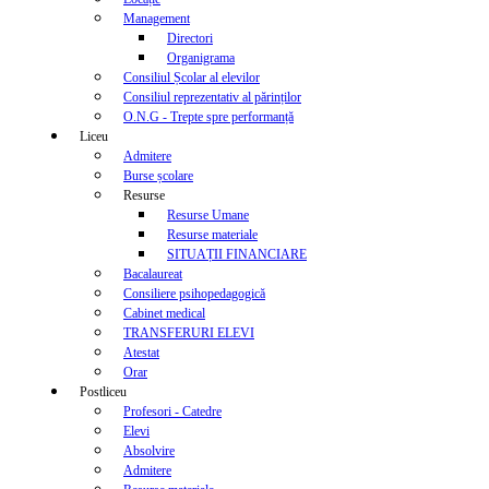
Management
Directori
Organigrama
Consiliul Școlar al elevilor
Consiliul reprezentativ al părinților
O.N.G - Trepte spre performanță
Liceu
Admitere
Burse școlare
Resurse
Resurse Umane
Resurse materiale
SITUAȚII FINANCIARE
Bacalaureat
Consiliere psihopedagogică
Cabinet medical
TRANSFERURI ELEVI
Atestat
Orar
Postliceu
Profesori - Catedre
Elevi
Absolvire
Admitere