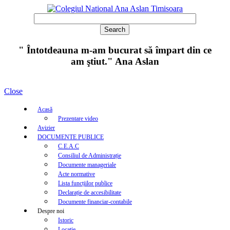
" Întotdeauna m-am bucurat să împart din ce
am ştiut." Ana Aslan
Close
Acasă
Prezentare video
Avizier
DOCUMENTE PUBLICE
C.E.A.C
Consiliul de Administrație
Documente manageriale
Acte normative
Lista funcțiilor publice
Declarație de accesibilitate
Documente financiar-contabile
Despre noi
Istoric
Locație