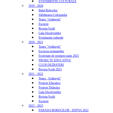
EVENIMENTE CULTURALE
2019 - 2020
Balul Bobocilor
Sărbătoarea Crăciunului
Teatru "Aslăneştii"
Excursii
Revista Şcolii
Gala Absolvenţilor
Evenimente culturale
2020 - 2021
Teatru ”Aslăneștii”
Excursia premianților
Festivitate de premiere-iunie 2021
PROIECTE EDUCATIVE
CLUB DEZBATERI
Revista Şcolii 2021
2021 - 2022
Teatru „Aslăneștii”
Proiecte Educative
Proiecte Didactice
Gala Absolvenţilor
Revista Şcolii
Excursii
2022 - 2023
PARADA BOBOCILOR - EDIȚIA 2022