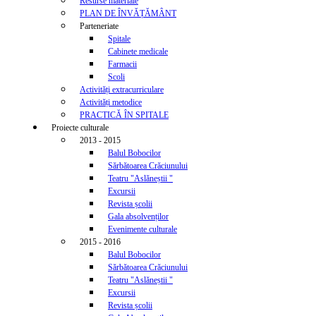
Resurse materiale
PLAN DE ÎNVĂȚĂMÂNT
Parteneriate
Spitale
Cabinete medicale
Farmacii
Scoli
Activități extracurriculare
Activități metodice
PRACTICĂ ÎN SPITALE
Proiecte culturale
2013 - 2015
Balul Bobocilor
Sărbătoarea Crăciunului
Teatru "Aslăneștii "
Excursii
Revista școlii
Gala absolvenților
Evenimente culturale
2015 - 2016
Balul Bobocilor
Sărbătoarea Crăciunului
Teatru "Aslăneștii "
Excursii
Revista școlii