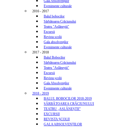
Gala Absolvenților
Evenimente culturale
2016 - 2017
Balul bobocilor
Sărbătoarea Crăciunului
Teatru "Aslăneștii"
Excursii
Revista scolii
Gala absolvenților
Evenimente culturale
2017 - 2018
Balul Bobocilor
Sărbătoarea Crăciunului
Teatru "Aslăneștii"
Excursii
Revista școlii
Gala Absolvenților
Evenimente culturale
2018 - 2019
BALUL BOBOCILOR 2018-2019
SĂRBĂTOAREA CRĂCIUNULUI
TEATRU „ASLĂNEȘTII”
EXCURSII
REVISTA ȘCOLII
GALA ABSOLVENȚILOR