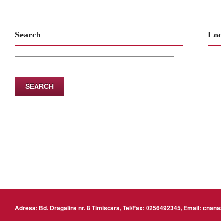
Search
Loc
Search
for:
www
Adresa: Bd. Dragalina nr. 8 Timisoara, Tel/Fax: 0256492345, Email: cn