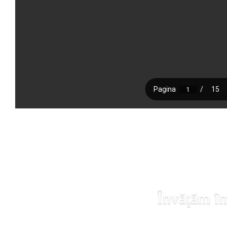
Învăţăm îm