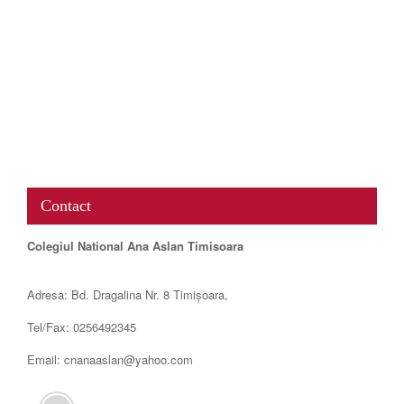
www.map-embed.com
Contact
Colegiul National Ana Aslan Timisoara
Adresa: Bd. Dragalina Nr. 8 Timișoara,
Tel/Fax: 0256492345
Email: cnanaaslan@yahoo.com