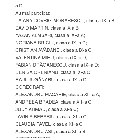
a D;
Au mai participat:
DAIANA COVRIG-MORĂRESCU, clasa a IX-a B;
DAVID MARTIN, clasa a IX-a B;
YAZAN ALMSARI, clasa a IX–a A;
NORIANA BRICIU, clasa a IX–a C;
CRISTIAN AVĂDANEI, clasa a IX-a C;
VALENTINA MIHU, clasa a IX–a D;
FABIAN DRĂGANESCU, clasa a IX–a D;
DENISA CRENIANU, clasa a IX–a C;
RAUL JUGĂNARU, clasa a IX–a D;
COREGRAFI:
ALEXANDRU MACARIE, clasa a XII–a A;
ANDREEA BRADEA, clasa a XII–a C;
JUDY AHMAD, clasa a XI-a C;
LAVINIA BERARIU, clasa a XI–a C;
CLAUDIA PAVEL, clasa a XI–a C;
ALEXANDRU ASÎI, clasa a XI–a B;