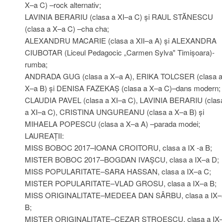
X–a C) –rock alternativ;
LAVINIA BERARIU (clasa a XI–a C) și RAUL STĂNESCU
(clasa a X–a C) –cha cha;
ALEXANDRU MACARIE (clasa a XII–a A) și ALEXANDRA
CIUBOTAR (Liceul Pedagocic „Carmen Sylva‟ Timișoara)-
rumba;
ANDRADA GUG (clasa a X–a A), ERIKA TOLCSER (clasa 
X–a B) și DENISA FAZEKAȘ (clasa a X–a C)–dans modern;
CLAUDIA PAVEL (clasa a XI–a C), LAVINIA BERARIU (clas
a XI–a C), CRISTINA UNGUREANU (clasa a X–a B) și
MIHAELA POPESCU (clasa a X–a A) –parada modei;
LAUREAȚII:
MISS BOBOC 2017–IOANA CROITORU, clasa a IX -a B;
MISTER BOBOC 2017–BOGDAN IVAȘCU, clasa a IX–a D;
MISS POPULARITATE–SARA HASSAN, clasa a IX–a C;
MISTER POPULARITATE–VLAD GROSU, clasa a IX–a B;
MISS ORIGINALITATE–MEDEEA DAN SÂRBU, clasa a IX–
B;
MISTER ORIGINALITATE–CEZAR STROESCU, clasa a IX