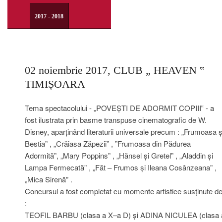
2017 - 2018
02 noiembrie 2017, CLUB „ HEAVEN ‟
TIMIȘOARA
Tema spectacolului - „POVEȘTI DE ADORMIT COPIII‟ - a
fost ilustrata prin basme transpuse cinematografic de W.
Disney, aparținând literaturii universale precum : „Frumoasa ș
Bestia” , „Crăiasa Zăpezii” , ”Frumoasa din Pădurea
Adormită”, „Mary Poppins” , „Hänsel și Gretel” , „Aladdin și
Lampa Fermecată” , „Făt – Frumos și Ileana Cosânzeana” ,
„Mica Sirenă” .
Concursul a fost completat cu momente artistice susținute d
:
TEOFIL BARBU (clasa a X–a D) și ADINA NICULEA (clasa 