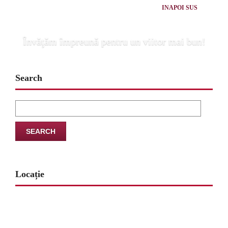
INAPOI SUS
Învăţăm împreună pentru un viitor mai bun!
Search
Search
for:
Locație