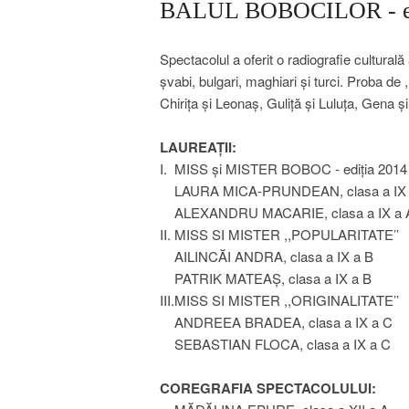
BALUL BOBOCILOR - edi
Spectacolul a oferit o radiografie culturală 
șvabi, bulgari, maghiari și turci. Proba de 
Chirița și Leonaș, Guliță și Luluța, Gena ș
LAUREAȚII:
I. MISS și MISTER BOBOC - ediția 2014
LAURA MICA-PRUNDEAN, clasa a IX 
ALEXANDRU MACARIE, clasa a IX a 
II. MISS SI MISTER ,,POPULARITATE’’
AILINCĂI ANDRA, clasa a IX a B
PATRIK MATEAȘ, clasa a IX a B
III.MISS SI MISTER ,,ORIGINALITATE’’
ANDREEA BRADEA, clasa a IX a C
SEBASTIAN FLOCA, clasa a IX a C
COREGRAFIA SPECTACOLULUI: