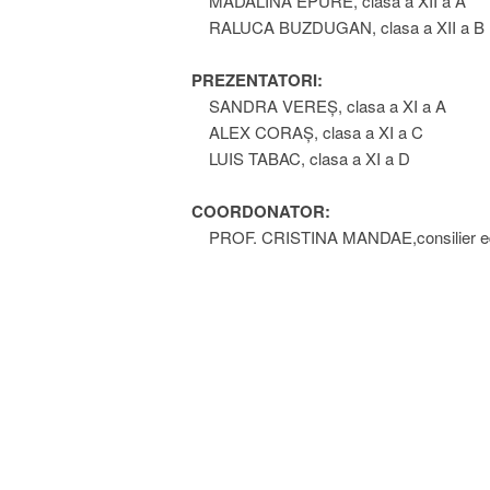
MĂDĂLINA EPURE, clasa a XII a A
RALUCA BUZDUGAN, clasa a XII a B
PREZENTATORI:
SANDRA VEREȘ, clasa a XI a A
ALEX CORAȘ, clasa a XI a C
LUIS TABAC, clasa a XI a D
COORDONATOR:
PROF. CRISTINA MANDAE,consilier ed