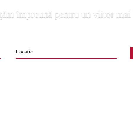
ţăm împreună pentru un viitor mai
Locație
www.map-embed.com