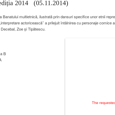
ția 2014 (05.11.2014)
a Banatului multietnică, ilustrată prin dansuri specifice unor etnii repre
,,interpretare actoricească’’ a prilejuit întâlnirea cu personaje comice 
i Decebal, Zoe și Tipătescu.
a B
A
The requested