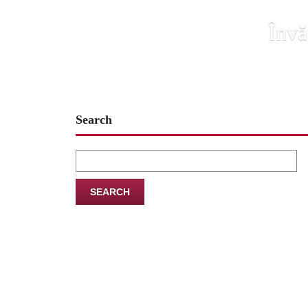
Învă
Search
Search
for: