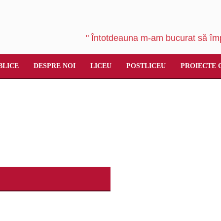
" Întotdeauna m-am bucurat să împ
BLICE
DESPRE NOI
LICEU
POSTLICEU
PROIECTE 