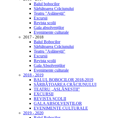
Balul bobocilor
Sărbătoarea Crăciunului
Teatru "Aslăneștii"
Excursii
Revista scolii
Gala absolvenților
Evenimente culturale
2017 - 2018
Balul Bobocilor
Sărbătoarea Crăciunului
Teatru "Aslăneștii"
Excursii
Revista școlii
Gala Absolvenților
Evenimente culturale
2018 - 2019
BALUL BOBOCILOR 2018-2019
SĂRBĂTOAREA CRĂCIUNULUI
TEATRU „ASLĂNEȘTII”
EXCURSII
REVISTA ȘCOLII
GALA ABSOLVENȚILOR
EVENIMENTE CULTURALE
2019 - 2020
Balul Bobocilor