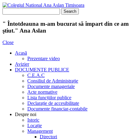
" Întotdeauna m-am bucurat să împart din ce am
ştiut." Ana Aslan
Close
Acasă
Prezentare video
Avizier
DOCUMENTE PUBLICE
C.E.A.C
Consiliul de Administrație
Documente manageriale
Acte normative
Lista funcțiilor publice
Declarație de accesibilitate
Documente financiar-contabile
Despre noi
Istoric
Locație
Management
Directori