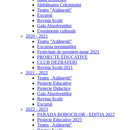
Sărbătoarea Crăciunului
Teatru "Aslăneştii"
Excursii
Revista Şcolii
Gala Absolvenţilor
Evenimente culturale
2020 - 2021
Teatru ”Aslăneștii”
Excursia premianților
Festivitate de premiere-iunie 2021
PROIECTE EDUCATIVE
CLUB DEZBATERI
Revista Şcolii 2021
2021 - 2022
Teatru „Aslăneștii”
Proiecte Educative
Proiecte Didactice
Gala Absolvenţilor
Revista Şcolii
Excursii
2022 - 2023
PARADA BOBOCILOR - EDIȚIA 2022
Proiecte Educative 2023
Teatru „Aslăneștii”