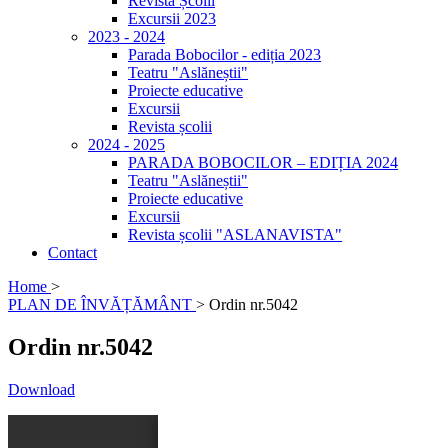
Revista Școlii
Excursii 2023
2023 - 2024
Parada Bobocilor - ediția 2023
Teatru "Aslăneștii"
Proiecte educative
Excursii
Revista școlii
2024 - 2025
PARADA BOBOCILOR – EDIȚIA 2024
Teatru "Aslăneștii"
Proiecte educative
Excursii
Revista școlii "ASLANAVISTA"
Contact
Home
>
PLAN DE ÎNVĂȚĂMÂNT
>
Ordin nr.5042
Ordin nr.5042
Download