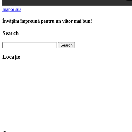
Inapoi sus
Învăţăm împreună pentru un viitor mai bun!
Search
Search
for:
Locație
www.map-embed.com