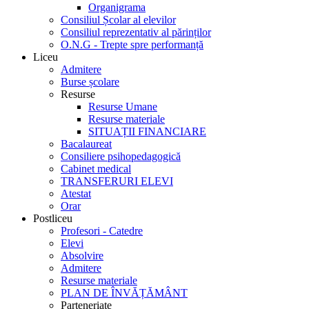
Organigrama
Consiliul Școlar al elevilor
Consiliul reprezentativ al părinților
O.N.G - Trepte spre performanță
Liceu
Admitere
Burse școlare
Resurse
Resurse Umane
Resurse materiale
SITUAȚII FINANCIARE
Bacalaureat
Consiliere psihopedagogică
Cabinet medical
TRANSFERURI ELEVI
Atestat
Orar
Postliceu
Profesori - Catedre
Elevi
Absolvire
Admitere
Resurse materiale
PLAN DE ÎNVĂȚĂMÂNT
Parteneriate