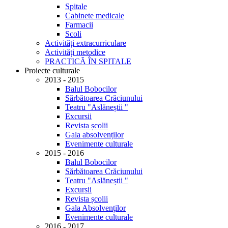
Spitale
Cabinete medicale
Farmacii
Scoli
Activități extracurriculare
Activități metodice
PRACTICĂ ÎN SPITALE
Proiecte culturale
2013 - 2015
Balul Bobocilor
Sărbătoarea Crăciunului
Teatru "Aslăneștii "
Excursii
Revista școlii
Gala absolvenților
Evenimente culturale
2015 - 2016
Balul Bobocilor
Sărbătoarea Crăciunului
Teatru "Aslăneștii "
Excursii
Revista școlii
Gala Absolvenților
Evenimente culturale
2016 - 2017