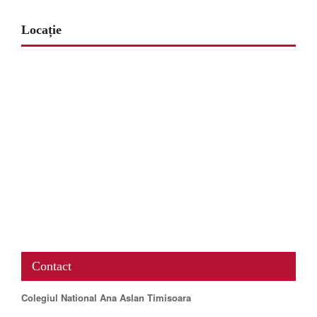
Locație
www.map-embed.com
Contact
Colegiul National Ana Aslan Timisoara