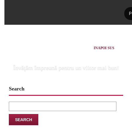
INAPOI SUS
Învăţăm împreună pentru un viitor mai bun!
Search
Search
for: