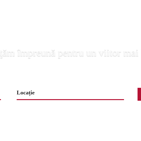
ţăm împreună pentru un viitor mai
Locație