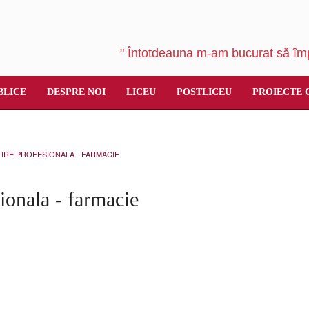
" Întotdeauna m-am bucurat să împ
BLICE
DESPRE NOI
LICEU
POSTLICEU
PROIECTE 
IRE PROFESIONALA - FARMACIE
ionala - farmacie