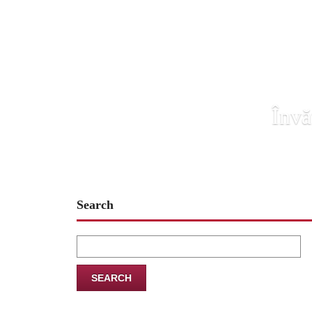
Învă
Search
Search
for: