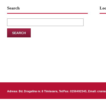
Search
Loc
Search
for:
www
Adresa: Bd. Dragalina nr. 8 Timisoara, Tel/Fax: 0256492345, Email: cn