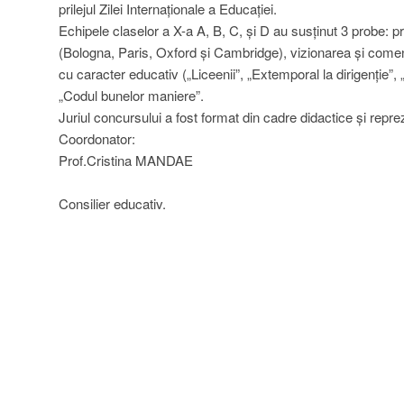
prilejul Zilei Internaționale a Educației.
Echipele claselor a X-a A, B, C, și D au susținut 3 probe: p
(Bologna, Paris, Oxford și Cambridge), vizionarea și comen
cu caracter educativ („Liceenii”, „Extemporal la dirigenție”, „
„Codul bunelor maniere”.
Juriul concursului a fost format din cadre didactice și repr
Coordonator:
Prof.Cristina MANDAE
Consilier educativ.