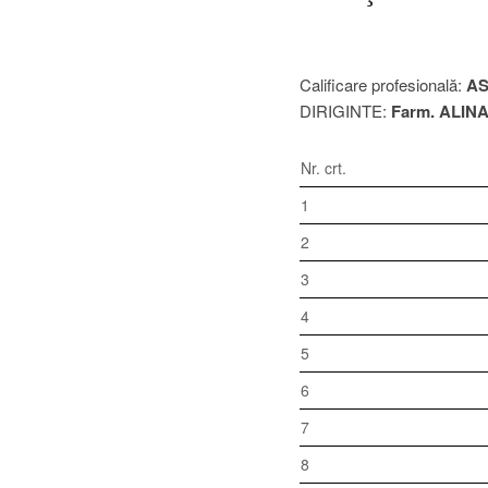
Calificare profesională:
AS
DIRIGINTE:
Farm. ALIN
Nr. crt.
1
2
3
4
5
6
7
8