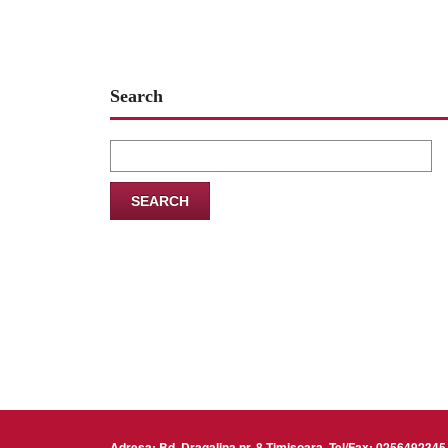
Search
Search
for:
Adresa: Bd. Dragalina nr. 8 Timisoara, Tel/Fax: 02564923