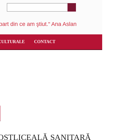
art din ce am ştiut." Ana Aslan
CULTURALE
CONTACT
OSTLICEALĂ SANITARĂ