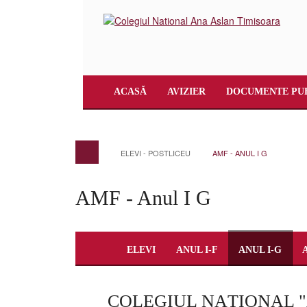
ACASĂ
AVIZIER
DOCUMENTE PU
ELEVI - POSTLICEU
AMF - ANUL I G
AMF - Anul I G
ELEVI
ANUL I-F
ANUL I-G
COLEGIUL NAŢIONAL 