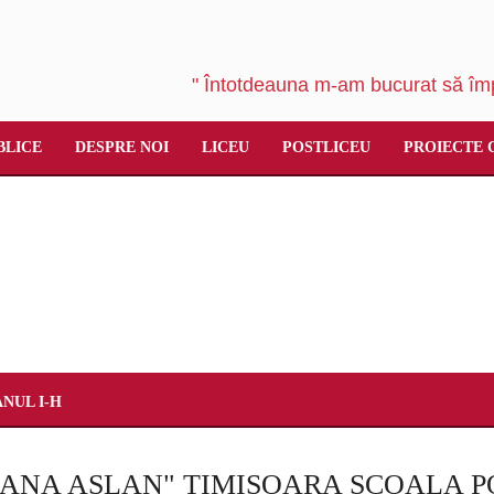
" Întotdeauna m-am bucurat să împ
BLICE
DESPRE NOI
LICEU
POSTLICEU
PROIECTE 
ANUL I-H
"ANA ASLAN" TIMIŞOARA ŞCOALA P