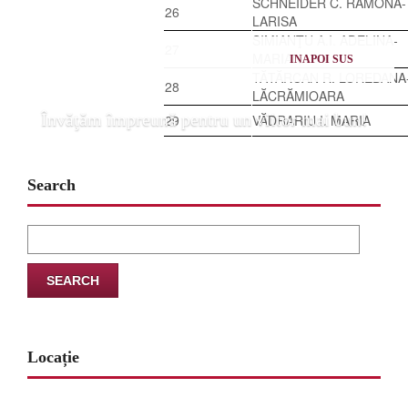
SCHNEIDER C. RAMONA-
26
LARISA
SIMIANŢU A.I. ADELINA-
27
MARIANA
INAPOI SUS
TĂTĂRCAN R. LOREDANA
28
LĂCRĂMIOARA
Învăţăm împreună pentru un viitor mai bun!
29
VĂDRARIU I. MARIA
Search
Search
for:
Locație