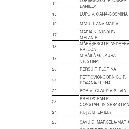
LUPŞESCU G. FLOAREA
14
DANIELA
15
LUPU V. OANA-COSMINA
16
MANU I. ANA-MARIA
MARIA N. NICOLE-
17
MELANIE
MĂRĂŞESCU P. ANDREEA
18
RALUCA
MIHĂILĂ G. LAURA-
19
CRISTINA
20
PERSU F. FLORINA
PETROVICI-GORNICU P.
21
ROXANA-ELENA
22
POP M. CLAUDIA-SILVIA
PRELIPCEAN P.
23
CONSTANTIN-SEBASTIA
24
RUŢĂ M. EMILIA
25
SAVU G. MARCELA-MARI