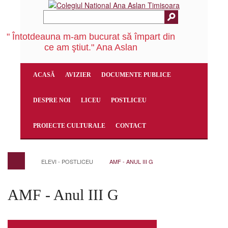
" Întotdeauna m-am bucurat să împart din
ce am ştiut." Ana Aslan
ACASĂ
AVIZIER
DOCUMENTE PUBLICE
DESPRE NOI
LICEU
POSTLICEU
PROIECTE CULTURALE
CONTACT
ELEVI - POSTLICEU
AMF - ANUL III G
AMF - Anul III G