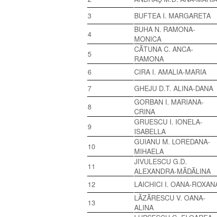
3
BUFTEA I. MARGARETA
BUHA N. RAMONA-
4
MONICA
CĂTUNA C. ANCA-
5
RAMONA
6
CIRA I. AMALIA-MARIA
7
GHEJU D.T. ALINA-DANA
GORBAN I. MARIANA-
8
CRINA
GRUESCU I. IONELA-
9
ISABELLA
GUIANU M. LOREDANA-
10
MIHAELA
JIVULESCU G.D.
11
ALEXANDRA-MĂDĂLINA
12
LAICHICI I. OANA-ROXAN
LĂZĂRESCU V. OANA-
13
ALINA