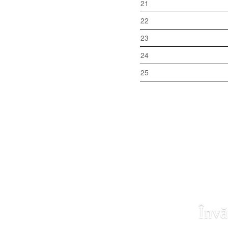
21
22
23
24
25
Învă