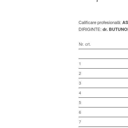
Calificare profesională:
AS
DIRIGINTE:
dr. BUTUNO
Nr. crt.
1
2
3
4
5
6
7