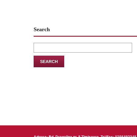
Search
Search
for:
Adresa: Bd. Dragalina nr. 8 Timisoara, Tel/Fax: 02564923