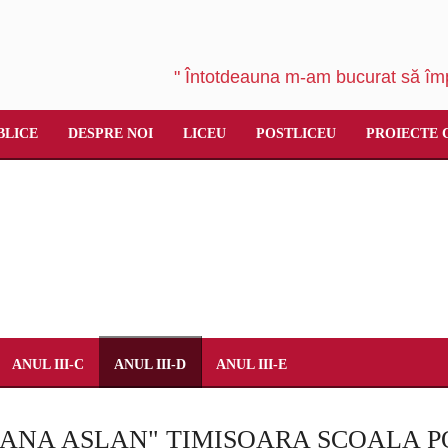
" Întotdeauna m-am bucurat să împ
BLICE
DESPRE NOI
LICEU
POSTLICEU
PROIECTE 
ANUL III-C
ANUL III-D
ANUL III-E
"ANA ASLAN" TIMIŞOARA ŞCOALA P