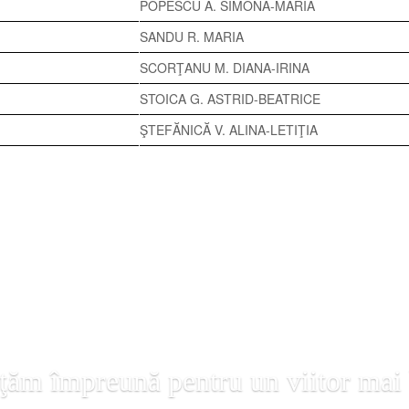
POPESCU A. SIMONA-MARIA
SANDU R. MARIA
SCORŢANU M. DIANA-IRINA
STOICA G. ASTRID-BEATRICE
ŞTEFĂNICĂ V. ALINA-LETIŢIA
ţăm împreună pentru un viitor mai