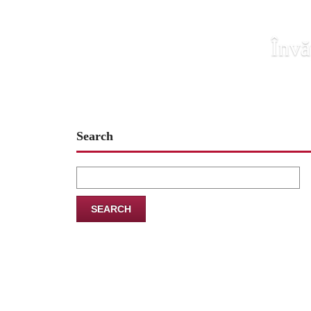
Învă
Search
Search
for: