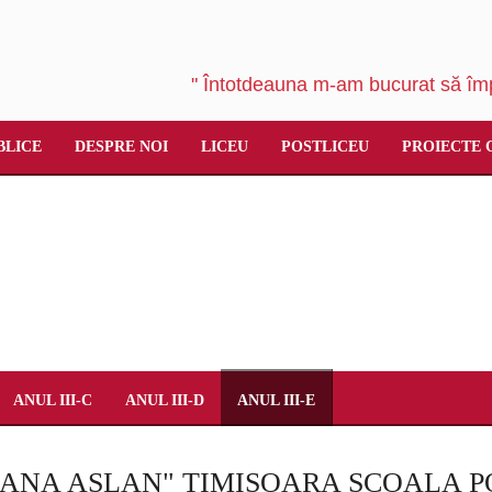
" Întotdeauna m-am bucurat să împ
BLICE
DESPRE NOI
LICEU
POSTLICEU
PROIECTE 
ANUL III-C
ANUL III-D
ANUL III-E
"ANA ASLAN" TIMIŞOARA ŞCOALA P