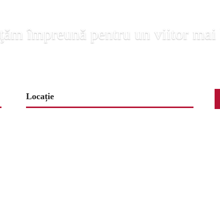
ţăm împreună pentru un viitor mai
Locație