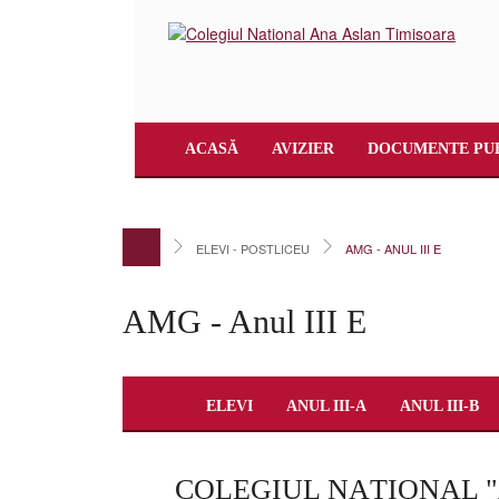
ACASĂ
AVIZIER
DOCUMENTE PU
ELEVI - POSTLICEU
AMG - ANUL III E
AMG - Anul III E
ELEVI
ANUL III-A
ANUL III-B
COLEGIUL NAŢIONAL 