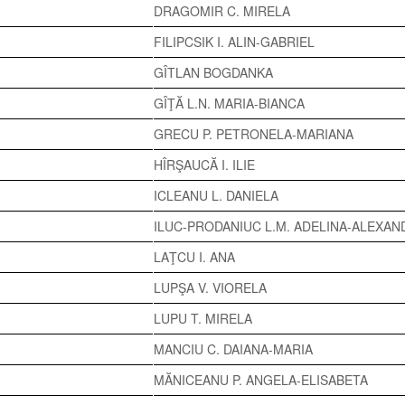
DRAGOMIR C. MIRELA
FILIPCSIK I. ALIN-GABRIEL
GÎTLAN BOGDANKA
GÎŢĂ L.N. MARIA-BIANCA
GRECU P. PETRONELA-MARIANA
HÎRŞAUCĂ I. ILIE
ICLEANU L. DANIELA
ILUC-PRODANIUC L.M. ADELINA-ALEXAN
LAŢCU I. ANA
LUPŞA V. VIORELA
LUPU T. MIRELA
MANCIU C. DAIANA-MARIA
MĂNICEANU P. ANGELA-ELISABETA