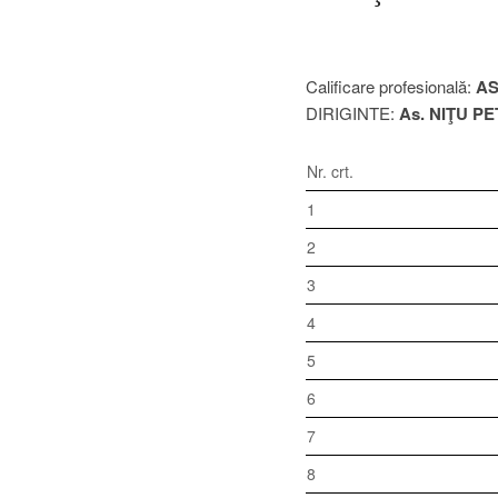
Calificare profesională:
AS
DIRIGINTE:
As. NIŢU PE
Nr. crt.
1
2
3
4
5
6
7
8