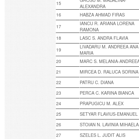
GROSU M. MADALINA-
15
ALEXANDRA
16
HABZA AHMAD FIRAS
IANCU R. ARIANA LORENA
17
RAMONA
18
LASC S. ANDRA FLAVIA
LIVADARU M. ANDREEA ANA
19
MARIA
20
MARC S. MELANIA-ANDREE
21
MIRCEA D. RALUCA SORINA
22
PATRU C. DIANA
23
PERCA C. KARINA BIANCA
24
PRAPUGICU M. ALEX
25
SETYAR FLAVIUS-EMANUEL
26
STOIAN N. LAVINIA MIHAELA
27
SZELES L. JUDIT ALIS