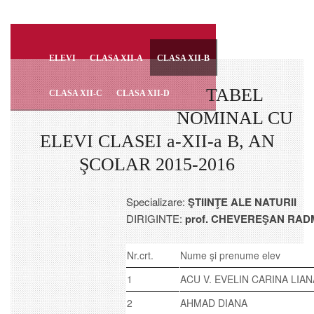
ELEVI
CLASA XII-A
CLASA XII-B
TABEL
CLASA XII-C
CLASA XII-D
NOMINAL CU
ELEVI CLASEI a-XII-a B, AN
ŞCOLAR 2015-2016
Specializare:
ŞTIINŢE ALE NATURII
DIRIGINTE:
prof. CHEVEREŞAN RAD
Nr.crt.
Nume şi prenume elev
1
ACU V. EVELIN CARINA LIAN
2
AHMAD DIANA