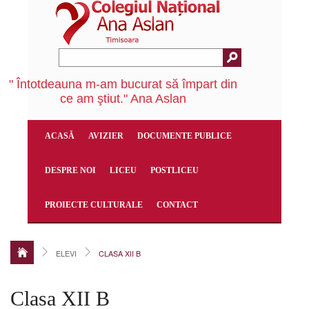
" Întotdeauna m-am bucurat să împart din
ce am ştiut." Ana Aslan
ACASĂ
AVIZIER
DOCUMENTE PUBLICE
DESPRE NOI
LICEU
POSTLICEU
PROIECTE CULTURALE
CONTACT
ELEVI
CLASA XII B
Clasa XII B