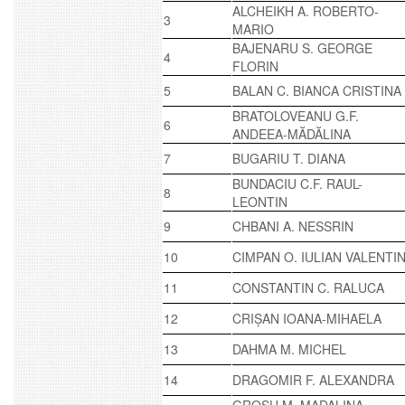
ALCHEIKH A. ROBERTO-
3
MARIO
BAJENARU S. GEORGE
4
FLORIN
5
BALAN C. BIANCA CRISTINA
BRATOLOVEANU G.F.
6
ANDEEA-MĂDĂLINA
7
BUGARIU T. DIANA
BUNDACIU C.F. RAUL-
8
LEONTIN
9
CHBANI A. NESSRIN
10
CIMPAN O. IULIAN VALENTI
11
CONSTANTIN C. RALUCA
12
CRIȘAN IOANA-MIHAELA
13
DAHMA M. MICHEL
14
DRAGOMIR F. ALEXANDRA