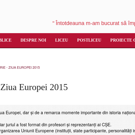
" Întotdeauna m-am bucurat să împ
BLICE
DESPRE NOI
LICEU
POSTLICEU
PROIECTE 
IE - ZIUA EUROPEI 2015
iua Europei 2015
ua Europei, dar și de a remarca momente importante din istoria național
iar juriul a fost format din profesori și reprezentanți ai CȘE.
anizarea Uniunii Europene (instituții, state participante, personalități 