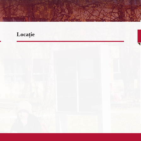
Locație
www.map-embed.com