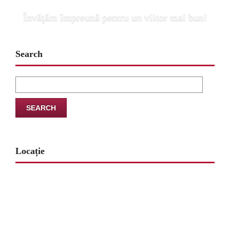
Învăţăm împreună pentru un viitor mai bun!
Search
Search
for:
Locație