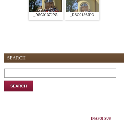
_DSC0137JPG
_DSC0136JPG
SEARCH
Search
for:
INAPOI SUS