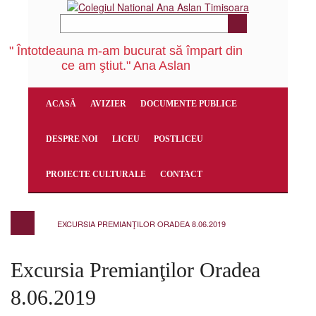
" Întotdeauna m-am bucurat să împart din
ce am ştiut." Ana Aslan
ACASĂ
AVIZIER
DOCUMENTE PUBLICE
DESPRE NOI
LICEU
POSTLICEU
PROIECTE CULTURALE
CONTACT
EXCURSIA PREMIANŢILOR ORADEA 8.06.2019
Excursia Premianţilor Oradea
8.06.2019