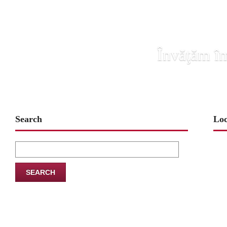
Învăţăm îm
Search
Loc
Search
for: