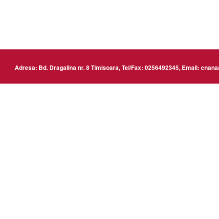
www
Adresa: Bd. Dragalina nr. 8 Timisoara, Tel/Fax: 0256492345, Email: cn