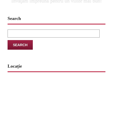
Învăţăm împreună pentru un viitor mai bun!
Search
Search
for:
Locație