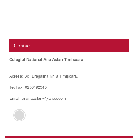
www.map-embed.com
Contact
Colegiul National Ana Aslan Timisoara
Adresa: Bd. Dragalina Nr. 8 Timișoara,
Tel/Fax: 0256492345
Email: cnanaaslan@yahoo.com