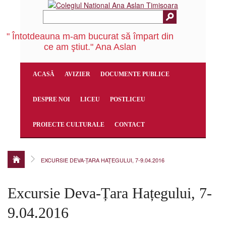
" Întotdeauna m-am bucurat să împart din
ce am ştiut." Ana Aslan
ACASĂ
AVIZIER
DOCUMENTE PUBLICE
DESPRE NOI
LICEU
POSTLICEU
PROIECTE CULTURALE
CONTACT
EXCURSIE DEVA-ȚARA HAȚEGULUI, 7-9.04.2016
Excursie Deva-Țara Hațegului, 7-
9.04.2016