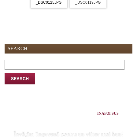
_DSC0125JPG
_DSC0119JPG
_DSC0118J
SEARCH
Search
for:
INAPOI SUS
Învăţăm împreună pentru un viitor mai bun!