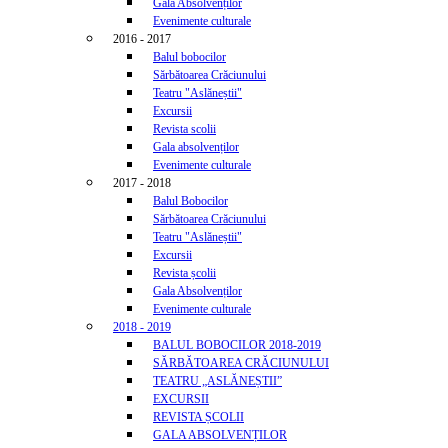
Gala Absolvenților
Evenimente culturale
2016 - 2017
Balul bobocilor
Sărbătoarea Crăciunului
Teatru "Aslăneștii"
Excursii
Revista scolii
Gala absolvenților
Evenimente culturale
2017 - 2018
Balul Bobocilor
Sărbătoarea Crăciunului
Teatru "Aslăneștii"
Excursii
Revista școlii
Gala Absolvenților
Evenimente culturale
2018 - 2019
BALUL BOBOCILOR 2018-2019
SĂRBĂTOAREA CRĂCIUNULUI
TEATRU „ASLĂNEȘTII”
EXCURSII
REVISTA ȘCOLII
GALA ABSOLVENȚILOR