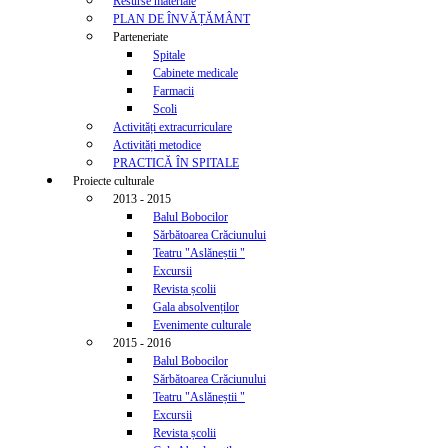
Resurse materiale
PLAN DE ÎNVĂȚĂMÂNT
Parteneriate
Spitale
Cabinete medicale
Farmacii
Scoli
Activități extracurriculare
Activități metodice
PRACTICĂ ÎN SPITALE
Proiecte culturale
2013 - 2015
Balul Bobocilor
Sărbătoarea Crăciunului
Teatru "Aslăneștii "
Excursii
Revista școlii
Gala absolvenților
Evenimente culturale
2015 - 2016
Balul Bobocilor
Sărbătoarea Crăciunului
Teatru "Aslăneștii "
Excursii
Revista școlii