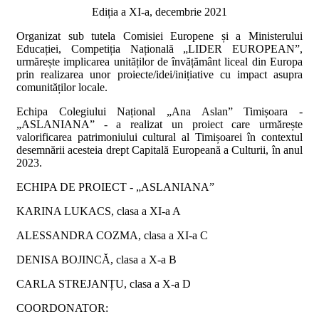
Ediția a XI-a, decembrie 2021
Organizat sub tutela Comisiei Europene și a Ministerului
Educației, Competiția Națională „LIDER EUROPEAN”,
urmărește implicarea unităților de învățământ liceal din Europa
prin realizarea unor proiecte/idei/inițiative cu impact asupra
comunităților locale.
Echipa Colegiului Național „Ana Aslan” Timișoara -
„ASLANIANA” - a realizat un proiect care urmărește
valorificarea patrimoniului cultural al Timișoarei în contextul
desemnării acesteia drept Capitală Europeană a Culturii, în anul
2023.
ECHIPA DE PROIECT - „ASLANIANA”
KARINA LUKACS, clasa a XI-a A
ALESSANDRA COZMA, clasa a XI-a C
DENISA BOJINCĂ, clasa a X-a B
CARLA STREJANȚU, clasa a X-a D
COORDONATOR: