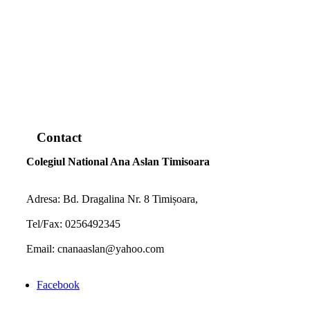
www.map-embed.com
Contact
Colegiul National Ana Aslan Timisoara
Adresa: Bd. Dragalina Nr. 8 Timișoara,
Tel/Fax: 0256492345
Email: cnanaaslan@yahoo.com
Facebook