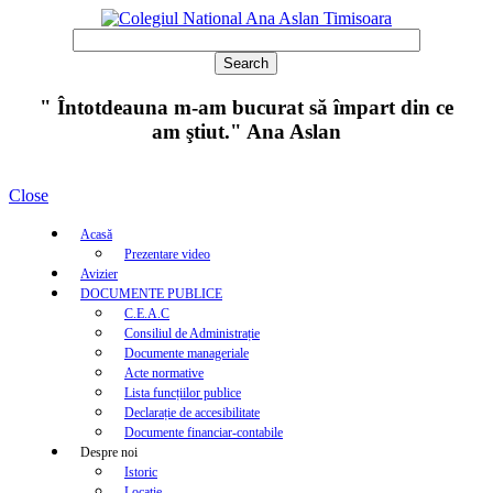
" Întotdeauna m-am bucurat să împart din ce
am ştiut." Ana Aslan
Close
Acasă
Prezentare video
Avizier
DOCUMENTE PUBLICE
C.E.A.C
Consiliul de Administrație
Documente manageriale
Acte normative
Lista funcțiilor publice
Declarație de accesibilitate
Documente financiar-contabile
Despre noi
Istoric
Locație