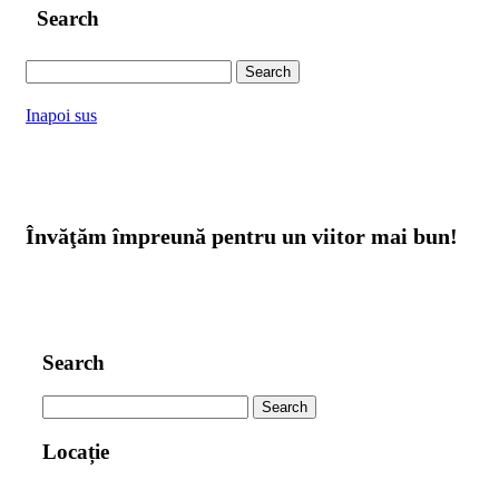
Search
Search
for:
Inapoi sus
Învăţăm împreună pentru un viitor mai bun!
Search
Search
for:
Locație