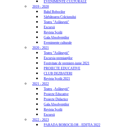
EVENIMENTE CULTURALE
2019 - 2020
Balul Bobocilor
Sărbătoarea Crăciunului
Teatru "Aslăneştii"
Excursii
Revista Şcolii
Gala Absolvenţilor
Evenimente culturale
2020 - 2021
Teatru ”Aslăneștii”
Excursia premianților
Festivitate de premiere-iunie 2021
PROIECTE EDUCATIVE
CLUB DEZBATERI
Revista Şcolii 2021
2021 - 2022
Teatru „Aslăneștii”
Proiecte Educative
Proiecte Didactice
Gala Absolvenţilor
Revista Şcolii
Excursii
2022 - 2023
PARADA BOBOCILOR - EDIȚIA 2022