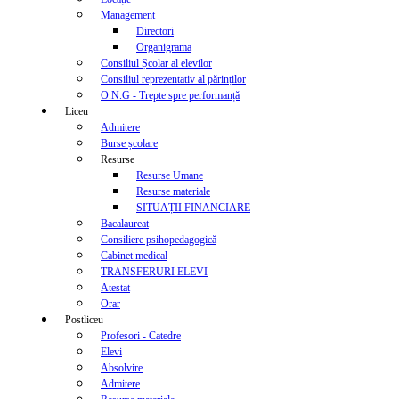
Management
Directori
Organigrama
Consiliul Școlar al elevilor
Consiliul reprezentativ al părinților
O.N.G - Trepte spre performanță
Liceu
Admitere
Burse școlare
Resurse
Resurse Umane
Resurse materiale
SITUAȚII FINANCIARE
Bacalaureat
Consiliere psihopedagogică
Cabinet medical
TRANSFERURI ELEVI
Atestat
Orar
Postliceu
Profesori - Catedre
Elevi
Absolvire
Admitere