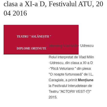
clasa a XI-a D, Festivalul ATU, 20
04 2016
TEATRU "ASLĂNEȘTII "
Monolog Vlad Milin- Udrescu
DIPLOME OBȚINUTE
Rolul interpretat de Vlad Milin
-Udrescu, din clasa a XI-a D
-"Rică Veturiano " din piesa
"O noapte furtunoasă" de I.L.
Caragiale, a primit
Mențiune
la Festivalul interudetean de
Teatru "ACTORII VEST-IȚI"
2015.