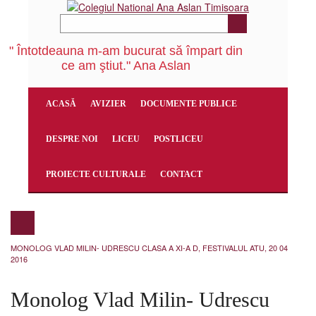
" Întotdeauna m-am bucurat să împart din
ce am ştiut." Ana Aslan
ACASĂ
AVIZIER
DOCUMENTE PUBLICE
DESPRE NOI
LICEU
POSTLICEU
PROIECTE CULTURALE
CONTACT
MONOLOG VLAD MILIN- UDRESCU CLASA A XI-A D, FESTIVALUL ATU, 20 04
2016
Monolog Vlad Milin- Udrescu