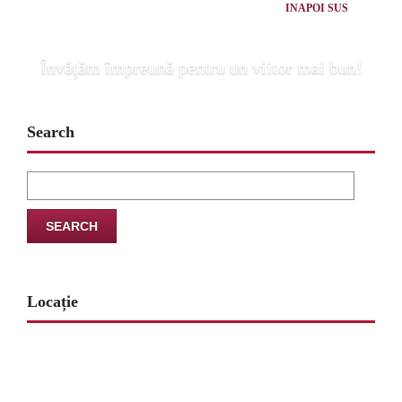
INAPOI SUS
Învăţăm împreună pentru un viitor mai bun!
Search
Search
for:
Locație