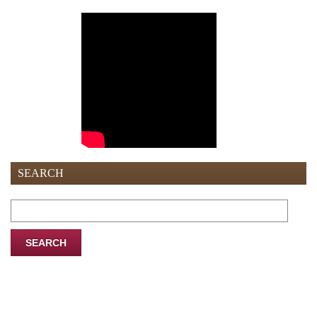
SEARCH
Search
for: