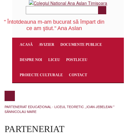
" Întotdeauna m-am bucurat să împart din
ce am ştiut." Ana Aslan
ACASĂ
AVIZIER
DOCUMENTE PUBLICE
DESPRE NOI
LICEU
POSTLICEU
PROIECTE CULTURALE
CONTACT
PARTENERIAT EDUCAȚIONAL - LICEUL TEORETIC ,,IOAN JEBELEAN "
SÂNNICOLAU MARE
PARTENERIAT