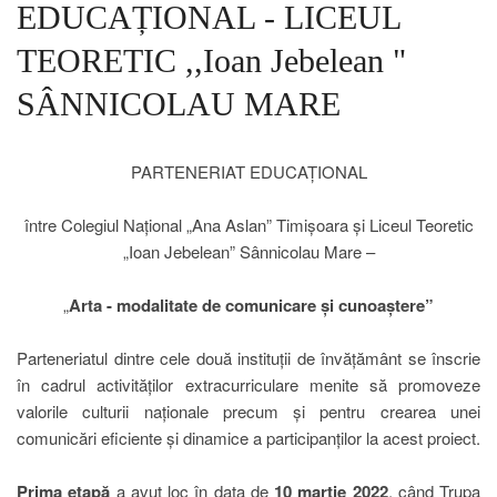
EDUCAȚIONAL - LICEUL
TEORETIC ,,Ioan Jebelean "
SÂNNICOLAU MARE
PARTENERIAT EDUCAȚIONAL
între Colegiul Național „Ana Aslan” Timișoara și Liceul Teoretic
„Ioan Jebelean” Sânnicolau Mare –
„
Arta - modalitate de comunicare și cunoaștere”
Parteneriatul dintre cele două instituții de învățământ se înscrie
în cadrul activităților extracurriculare menite să promoveze
valorile culturii naționale precum și pentru crearea unei
comunicări eficiente și dinamice a participanților la acest proiect.
Prima etapă
a avut loc în data de
10 martie 2022
, când Trupa