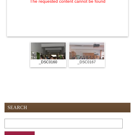
The requested content cannot be found
_DSC0160
_DSC0167
SEARCH
Search
for: