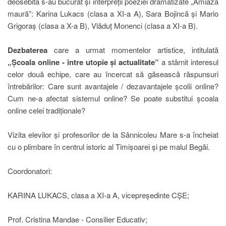
deosebită s-au bucurat și interpreții poeziei dramatizate „Amiază
maură”: Karina Lukacs (clasa a XI-a A), Sara Bojincă și Mario
Grigoraș (clasa a X-a B), Vlăduț Monenci (clasa a XI-a B).
Dezbaterea
care a urmat momentelor artistice, intitulată
„Școala online - între utopie și actualitate”
a stârnit interesul
celor două echipe, care au încercat să găsească răspunsuri
întrebărilor: Care sunt avantajele / dezavantajele școlii online?
Cum ne-a afectat sistemul online? Se poate substitui școala
online celei tradiționale?
Vizita elevilor și profesorilor de la Sânnicoleu Mare s-a încheiat
cu o plimbare în centrul istoric al Timișoarei și pe malul Begăi.
Coordonatori:
KARINA LUKACS, clasa a XI-a A, vicepreședinte CȘE;
Prof. Cristina Mandae - Consilier Educativ;