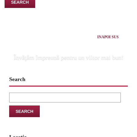
INAPOI SUS
Învăţăm împreună pentru un viitor mai bun!
Search
Search
for: