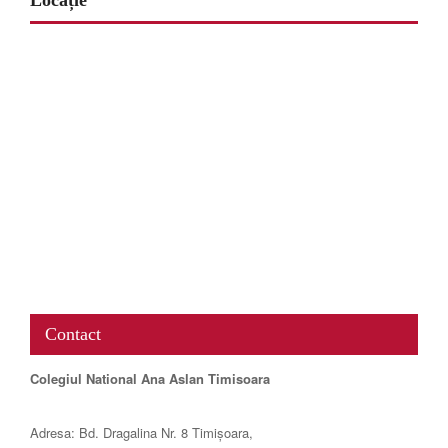
Locație
www.map-embed.com
Contact
Colegiul National Ana Aslan Timisoara
Adresa: Bd. Dragalina Nr. 8 Timișoara,