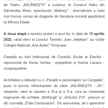
de Teatru „ASLĂNEȘTII” a susținut, la Conacul Nako din
Sânnicolau Mare, spectacolul „Maitreyi” - dramatizare a celui
mai frumos roman de dragoste din literatura română aparținând
lui Mircea Eliade.
A doua etapă
a acestui proiect a avut loc în data de
13 aprilie
2022
, când elevi ai Liceului Teoretic „Ioan Jebelean” au vizitat
Colegiul Național „Ana Aslan” Timișoara.
Oaspeții au fost întâmpinați de Consiliul Școlar al Elevilor -
reprezentat de Denis Hortea - președinte și Karina Lukacs -
vicepreședinte.
Activitatea a debutat cu o „Paradă a personajelor lui Caragiale”,
puse în lumina reflectoarelor de către „ASLĂNEȘTII - JR.”,
respectiv, elevi ai claselor a IX-a și a X-a, care au interpretat
fragmente din schițele „Moftangii” și „Articolul 214”, precum și
din comedia „D'ale Carnavalului”. De asemenea, de o apreciere