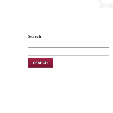
Învă
Search
Search
for: