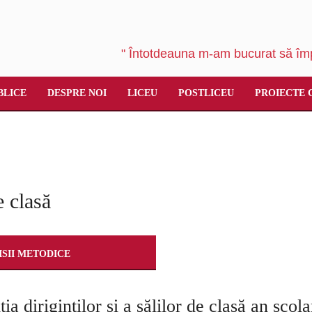
" Întotdeauna m-am bucurat să împ
BLICE
DESPRE NOI
LICEU
POSTLICEU
PROIECTE 
e clasă
SII METODICE
ţia diriginţilor şi a sălilor de clasă an şco