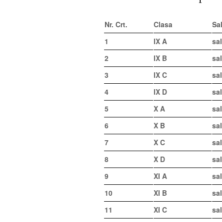
Nr. Crt.
Clasa
Sa
1
IX A
sal
2
IX B
sal
3
IX C
sa
4
IX D
sa
5
X A
sal
6
X B
sa
7
X C
sal
8
X D
sal
9
XI A
sal
10
XI B
sa
11
XI C
sa