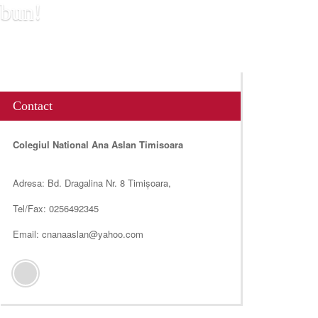
 bun!
Contact
Colegiul National Ana Aslan Timisoara
Adresa: Bd. Dragalina Nr. 8 Timișoara,
Tel/Fax: 0256492345
Email: cnanaaslan@yahoo.com