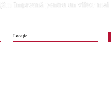
ţăm împreună pentru un viitor mai
Locație
www.map-embed.com