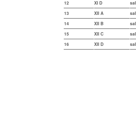
12
XI D
sal
13
XII A
sal
14
XII B
sal
15
XII C
sa
16
XII D
sa