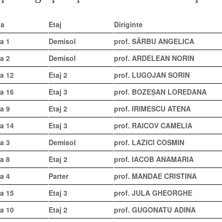
la
Etaj
Diriginte
a 1
Demisol
prof.
SÂRBU ANGELICA
a 2
Demisol
prof.
ARDELEAN NORIN
la 12
Etaj 2
prof. LUGOJAN SORIN
la 16
Etaj 3
prof. BOZEȘAN LOREDANA
a 9
Etaj 2
prof. IRIMESCU ATENA
la 14
Etaj 3
prof.
RAICOV CAMELIA
a 3
Demisol
prof.
LAZICI COSMIN
a 8
Etaj 2
prof.
IACOB ANAMARIA
a 4
Parter
prof. MANDAE CRISTINA
la 15
Etaj 3
prof.
JULA GHEORGHE
la 10
Etaj 2
prof.
GUGONATU ADINA