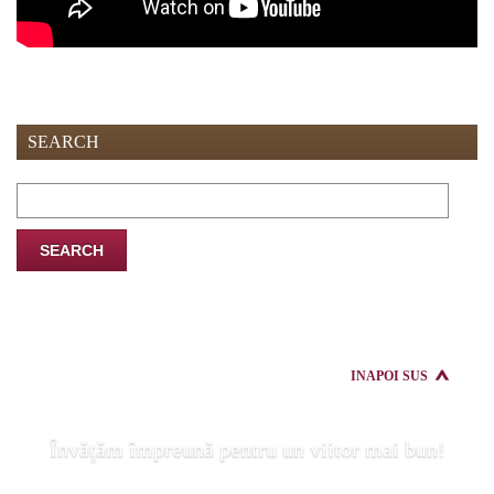
SEARCH
Search
for:
INAPOI SUS
Învăţăm împreună pentru un viitor mai bun!