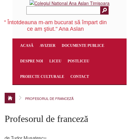
" Întotdeauna m-am bucurat să împart din
ce am ştiut." Ana Aslan
ACASĂ
AVIZIER
DOCUMENTE PUBLICE
DESPRE NOI
LICEU
POSTLICEU
PROIECTE CULTURALE
CONTACT
PROFESORUL DE FRANCEZĂ
Profesorul de franceză
de Tudor Mușatescu