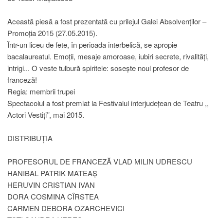
Această piesă a fost prezentată cu prilejul Galei Absolvenților –
Promoția 2015 (27.05.2015).
Într-un liceu de fete, în perioada interbelică, se apropie
bacalaureatul. Emoții, mesaje amoroase, iubiri secrete, rivalități,
intrigi... O veste tulbură spiritele: sosește noul profesor de
franceză!
Regia: membrii trupei
Spectacolul a fost premiat la Festivalul interjudețean de Teatru ,,
Actori Vestiți’’, mai 2015.
DISTRIBUȚIA
PROFESORUL DE FRANCEZĂ VLAD MILIN UDRESCU
HANIBAL PATRIK MATEAȘ
HERUVIN CRISTIAN IVAN
DORA COSMINA CÎRSTEA
CARMEN DEBORA OZARCHEVICI