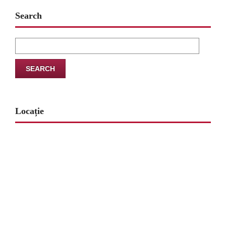
Search
Search
for:
Locație