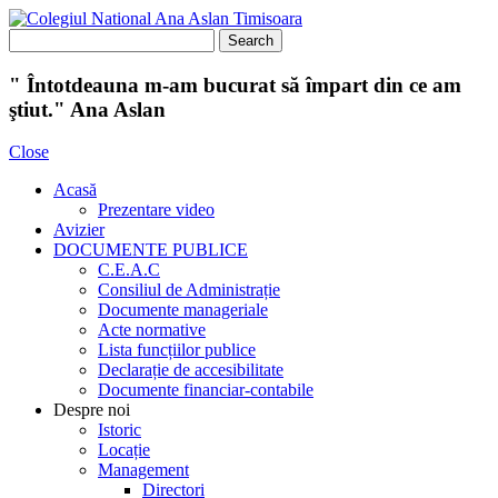
" Întotdeauna m-am bucurat să împart din ce am
ştiut." Ana Aslan
Close
Acasă
Prezentare video
Avizier
DOCUMENTE PUBLICE
C.E.A.C
Consiliul de Administrație
Documente manageriale
Acte normative
Lista funcțiilor publice
Declarație de accesibilitate
Documente financiar-contabile
Despre noi
Istoric
Locație
Management
Directori