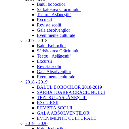
Balul bobocilor
Sărbătoarea Crăciunului
Teatru "Aslăneștii"
Excursii
Revista scolii
Gala absolvenților
Evenimente culturale
2017 - 2018
Balul Bobocilor
Sărbătoarea Crăciunului
Teatru "Aslăneștii"
Excursii
Revista școlii
Gala Absolvenților
Evenimente culturale
2018 - 2019
BALUL BOBOCILOR 2018-2019
SĂRBĂTOAREA CRĂCIUNULUI
TEATRU „ASLĂNEȘTII”
EXCURSII
REVISTA ȘCOLII
GALA ABSOLVENȚILOR
EVENIMENTE CULTURALE
2019 - 2020
Balul Bobocilor