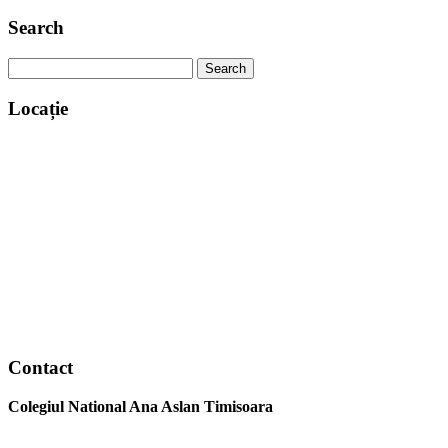
Search
Search
for:
Locație
www.map-embed.com
Contact
Colegiul National Ana Aslan Timisoara