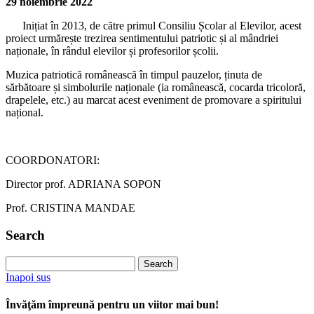
29 noiembrie 2022
Inițiat în 2013, de către primul Consiliu Școlar al Elevilor, acest
proiect urmărește trezirea sentimentului patriotic și al mândriei
naționale, în rândul elevilor și profesorilor școlii.
Muzica patriotică românească în timpul pauzelor, ținuta de
sărbătoare și simbolurile naționale (ia românească, cocarda tricoloră,
drapelele, etc.) au marcat acest eveniment de promovare a spiritului
național.
COORDONATORI:
Director prof. ADRIANA SOPON
Prof. CRISTINA MANDAE
Search
Search
for:
Inapoi sus
Învăţăm împreună pentru un viitor mai bun!