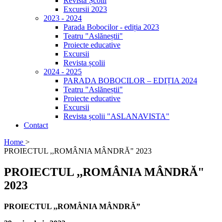
Revista Școlii
Excursii 2023
2023 - 2024
Parada Bobocilor - ediția 2023
Teatru "Aslăneștii"
Proiecte educative
Excursii
Revista școlii
2024 - 2025
PARADA BOBOCILOR – EDIȚIA 2024
Teatru "Aslăneștii"
Proiecte educative
Excursii
Revista școlii "ASLANAVISTA"
Contact
Home
>
PROIECTUL ,,ROMÂNIA MÂNDRĂ" 2023
PROIECTUL ,,ROMÂNIA MÂNDRĂ"
2023
PROIECTUL ,,ROMÂNIA MÂNDRĂ”