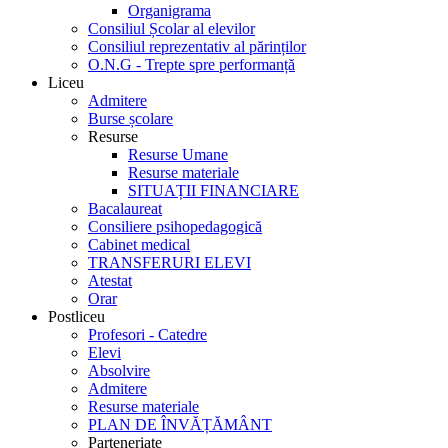
Organigrama
Consiliul Școlar al elevilor
Consiliul reprezentativ al părinților
O.N.G - Trepte spre performanță
Liceu
Admitere
Burse școlare
Resurse
Resurse Umane
Resurse materiale
SITUAȚII FINANCIARE
Bacalaureat
Consiliere psihopedagogică
Cabinet medical
TRANSFERURI ELEVI
Atestat
Orar
Postliceu
Profesori - Catedre
Elevi
Absolvire
Admitere
Resurse materiale
PLAN DE ÎNVĂȚĂMÂNT
Parteneriate