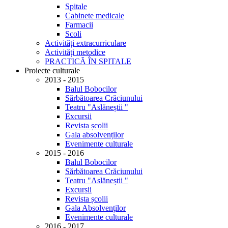
Spitale
Cabinete medicale
Farmacii
Scoli
Activități extracurriculare
Activități metodice
PRACTICĂ ÎN SPITALE
Proiecte culturale
2013 - 2015
Balul Bobocilor
Sărbătoarea Crăciunului
Teatru "Aslăneștii "
Excursii
Revista școlii
Gala absolvenților
Evenimente culturale
2015 - 2016
Balul Bobocilor
Sărbătoarea Crăciunului
Teatru "Aslăneștii "
Excursii
Revista școlii
Gala Absolvenților
Evenimente culturale
2016 - 2017