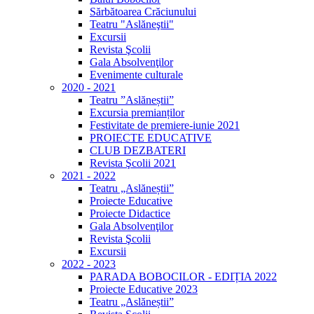
Sărbătoarea Crăciunului
Teatru "Aslăneştii"
Excursii
Revista Şcolii
Gala Absolvenţilor
Evenimente culturale
2020 - 2021
Teatru ”Aslăneștii”
Excursia premianților
Festivitate de premiere-iunie 2021
PROIECTE EDUCATIVE
CLUB DEZBATERI
Revista Şcolii 2021
2021 - 2022
Teatru „Aslăneștii”
Proiecte Educative
Proiecte Didactice
Gala Absolvenţilor
Revista Şcolii
Excursii
2022 - 2023
PARADA BOBOCILOR - EDIȚIA 2022
Proiecte Educative 2023
Teatru „Aslăneștii”