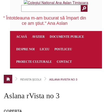
" Întotdeauna m-am bucurat să împart din
ce am ştiut." Ana Aslan
ACASĂ
AVIZIER
DOCUMENTE PUBLICE
DESPRE NOI
LICEU
POSTLICEU
PROIECTE CULTURALE
CONTACT
REVISTA ȘCOLII
ASLANA RVISTA NO 3
Aslana rVista no 3
COPERTA