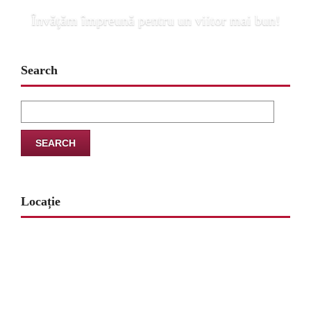
Învăţăm împreună pentru un viitor mai bun!
Search
Search
for:
Locație