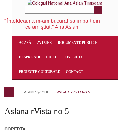
" Întotdeauna m-am bucurat să împart din
ce am ştiut." Ana Aslan
ACASĂ
AVIZIER
DOCUMENTE PUBLICE
DESPRE NOI
LICEU
POSTLICEU
PROIECTE CULTURALE
CONTACT
REVISTA ȘCOLII
ASLANA RVISTA NO 5
Aslana rVista no 5
COPERTA