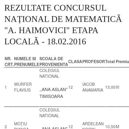
REZULTATE CONCURSUL
NAȚIONAL DE MATEMATICĂ
"A. HAIMOVICI" ETAPA
LOCALĂ - 18.02.2016
NR.
NUMELE SI
SCOALA DE
CLASA
PROFESOR
Total
Premiu
CRT.
PRENUMELE
PROVENIENTA
COLEGIUL
NATIONAL
WURFER
IACOB
1
12
13,00
III
,,ANA ASLAN"
FLAVIUS
ANAMARIA
TIMISOARA
COLEGIUL
NATIONAL
MOȚIU
ARDELEAN
2
12
10,50
M
,,ANA ASLAN"