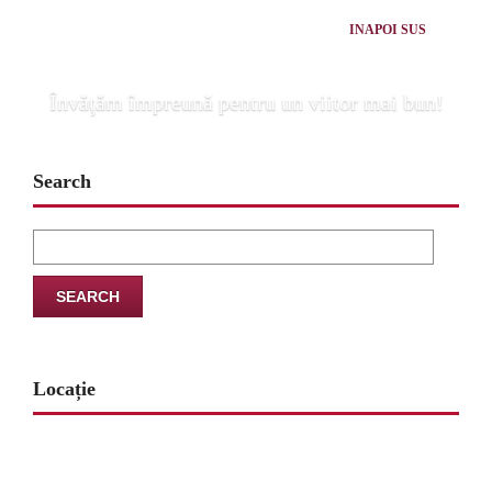
INAPOI SUS
Învăţăm împreună pentru un viitor mai bun!
Search
Search
for:
Locație