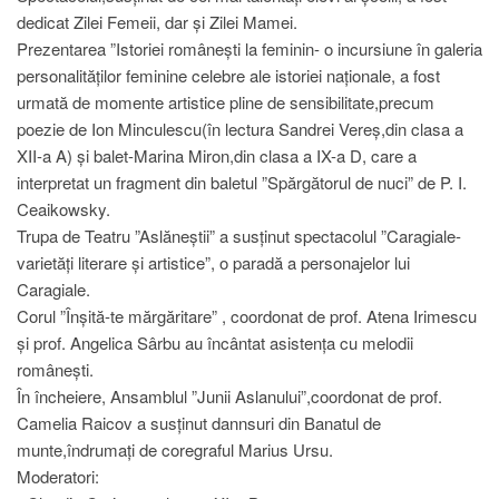
dedicat Zilei Femeii, dar și Zilei Mamei.
Prezentarea ”Istoriei românești la feminin- o incursiune în galeria
personalităților feminine celebre ale istoriei naționale, a fost
urmată de momente artistice pline de sensibilitate,precum
poezie de Ion Minculescu(în lectura Sandrei Vereș,din clasa a
XII-a A) și balet-Marina Miron,din clasa a IX-a D, care a
interpretat un fragment din baletul ”Spărgătorul de nuci” de P. I.
Ceaikowsky.
Trupa de Teatru ”Aslăneștii” a susținut spectacolul ”Caragiale-
varietăți literare și artistice”, o paradă a personajelor lui
Caragiale.
Corul ”Înșită-te mărgăritare” , coordonat de prof. Atena Irimescu
și prof. Angelica Sârbu au încântat asistența cu melodii
românești.
În încheiere, Ansamblul ”Junii Aslanului”,coordonat de prof.
Camelia Raicov a susținut dannsuri din Banatul de
munte,îndrumați de coregraful Marius Ursu.
Moderatori: