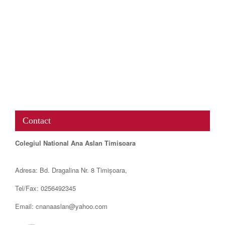
www.map-embed.com
Contact
Colegiul National Ana Aslan Timisoara
Adresa: Bd. Dragalina Nr. 8 Timișoara,
Tel/Fax: 0256492345
Email: cnanaaslan@yahoo.com