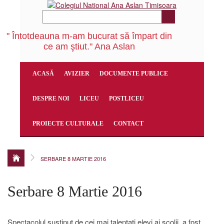
" Întotdeauna m-am bucurat să împart din
ce am ştiut." Ana Aslan
ACASĂ
AVIZIER
DOCUMENTE PUBLICE
DESPRE NOI
LICEU
POSTLICEU
PROIECTE CULTURALE
CONTACT
SERBARE 8 MARTIE 2016
Serbare 8 Martie 2016
Spectacolul,susținut de cei mai talentați elevi ai școlii, a fost