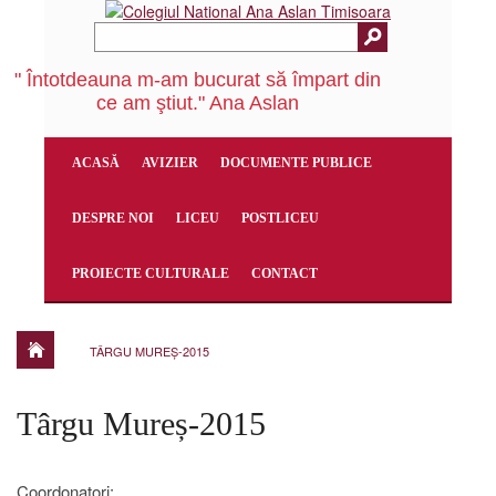
" Întotdeauna m-am bucurat să împart din
ce am ştiut." Ana Aslan
ACASĂ
AVIZIER
DOCUMENTE PUBLICE
DESPRE NOI
LICEU
POSTLICEU
PROIECTE CULTURALE
CONTACT
TÂRGU MUREȘ-2015
Târgu Mureș-2015
Coordonatori: