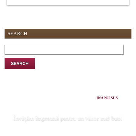
SEARCH
Search
for:
INAPOI SUS
Învăţăm împreună pentru un viitor mai bun!